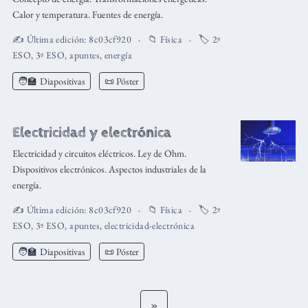
Calor y temperatura. Fuentes de energía.
✍️ Última edición:
8c03cf920
📁
Física
🏷️
2º
ESO
,
3º ESO
,
apuntes
,
energía
🧑‍🏫
Diapositivas
📜 Póster
Electricidad y electrónica
Electricidad y circuitos eléctricos. Ley de Ohm.
Dispositivos electrónicos. Aspectos industriales de la
energía.
✍️ Última edición:
8c03cf920
📁
Física
🏷️
2º
ESO
,
3º ESO
,
apuntes
,
electricidad-electrónica
🧑‍🏫
Diapositivas
📜 Póster
»