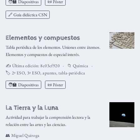
🧑‍🏫
Diapositivas
📜 Póster
🔗 Guía didáctica CSN
Elementos y compuestos
Tabla periódica de los elementos. Uniones entre átomos.
Elementos y compuestos de especial interés.
✍️ Última edición:
8c03cf920
📁
Química
🏷️
2º ESO
,
3º ESO
,
apuntes
,
tabla-periódica
🧑‍🏫
Diapositivas
📜 Póster
La Tierra y la Luna
Actividad para trabajar la comprensión lectora y la
relación entre las artes y las ciencias.
👥
Miguel Quiroga