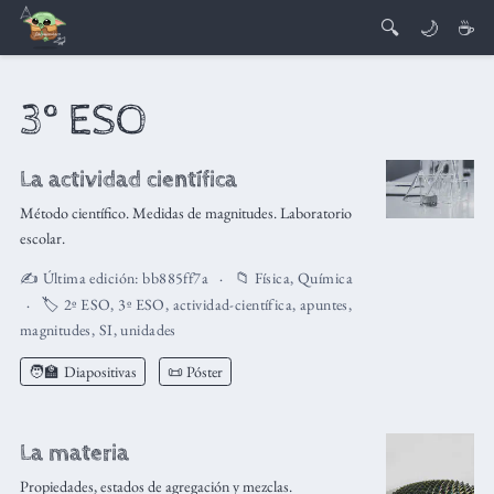
🔍
🌙
☕
3º ESO
La actividad científica
Método científico. Medidas de magnitudes. Laboratorio
escolar.
✍️ Última edición:
bb885ff7a
📁
Física
,
Química
🏷️
2º ESO
,
3º ESO
,
actividad-científica
,
apuntes
,
magnitudes
,
SI
,
unidades
🧑‍🏫
Diapositivas
📜 Póster
La materia
Propiedades, estados de agregación y mezclas.