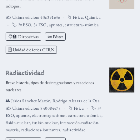
isótopos.
✍️ Última edición:
43c391e3e
📁
Física
,
Química
🏷️
2º ESO
,
3º ESO
,
apuntes
,
estructura-atómica
🧑‍🏫
Diapositivas
📜 Póster
🗒️ Unidad didáctica CERN
Radiactividad
Breve historia, tipos de desintegraciones y reacciones
nucleares.
👥
Jésica Sánchez Mazón
,
Rodrigo Alcaraz de la Osa
✍️ Última edición:
840084e78
📁
Física
🏷️
3º
ESO
,
apuntes
,
electromagnetismo
,
estructura-atómica
,
fisión-nuclear
,
fusión-nuclear
,
interacción-radiación-
materia
,
radiaciones-ionizantes
,
radiactividad