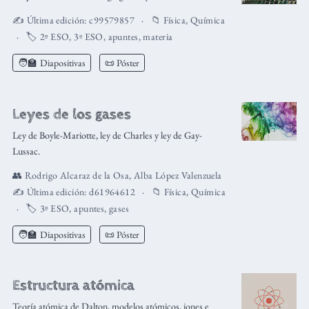
✍️ Última edición:
c99579857
📁
Física
,
Química
🏷️
2º ESO
,
3º ESO
,
apuntes
,
materia
🧑‍🏫
Diapositivas
📜 Póster
Leyes de los gases
Ley de Boyle-Mariotte, ley de Charles y ley de Gay-
Lussac.
👥
Rodrigo Alcaraz de la Osa
,
Alba López Valenzuela
✍️ Última edición:
d61964612
📁
Física
,
Química
🏷️
3º ESO
,
apuntes
,
gases
🧑‍🏫
Diapositivas
📜 Póster
Estructura atómica
Teoría atómica de Dalton, modelos atómicos, iones e