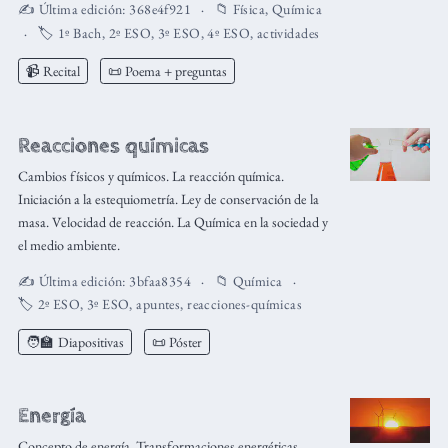
✍️ Última edición:
368e4f921
📁
Física
,
Química
🏷️
1º Bach
,
2º ESO
,
3º ESO
,
4º ESO
,
actividades
📹 Recital
📜 Poema + preguntas
Reacciones químicas
Cambios físicos y químicos. La reacción química.
Iniciación a la estequiometría. Ley de conservación de la
masa. Velocidad de reacción. La Química en la sociedad y
el medio ambiente.
✍️ Última edición:
3bfaa8354
📁
Química
🏷️
2º ESO
,
3º ESO
,
apuntes
,
reacciones-químicas
🧑‍🏫
Diapositivas
📜 Póster
Energía
Concepto de energía. Transformaciones energéticas.