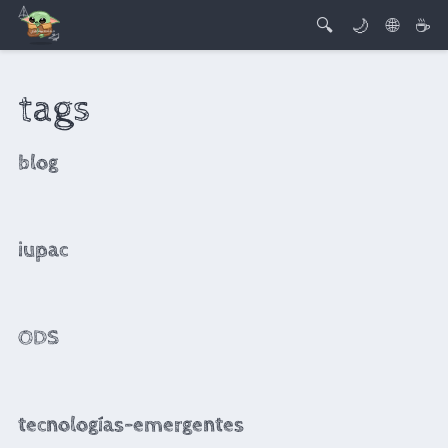
🔍
🌙
🌐
☕
tags
blog
iupac
ODS
tecnologías-emergentes