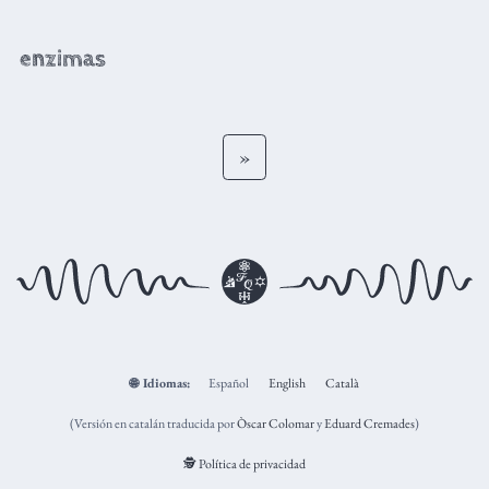
enzimas
»
🌐
Idiomas:
Español
English
Català
(Versión en catalán traducida por
Òscar Colomar
y
Eduard Cremades
)
🕵️ Política de privacidad