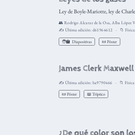
Ley de Boyle-Mariotte, ley de Charle
👥
Rodrigo Alcaraz de la Osa
,
Alba López V
✍️ Última edición:
d61964612
📁
Física
🧑‍🏫
Diapositivas
📜 Póster
James Clerk Maxwell
✍️ Última edición:
ba9790466
📁
Física
📜 Póster
📖 Tríptico
¿De qué color son lo