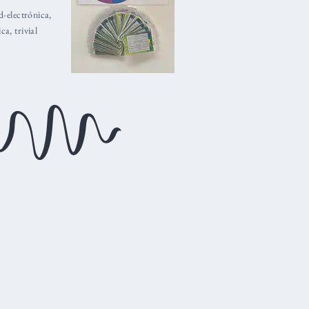
ad-electrónica
,
ica
,
trivial