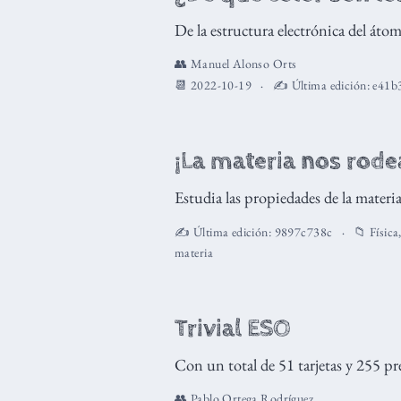
De la estructura electrónica del átomo
👥
Manuel Alonso Orts
📆 2022-10-19
✍️ Última edición:
e41b
¡La materia nos rode
Estudia las propiedades de la materi
✍️ Última edición:
9897c738c
📁
Física
materia
Trivial ESO
Con un total de 51 tarjetas y 255 pr
👥
Pablo Ortega Rodríguez