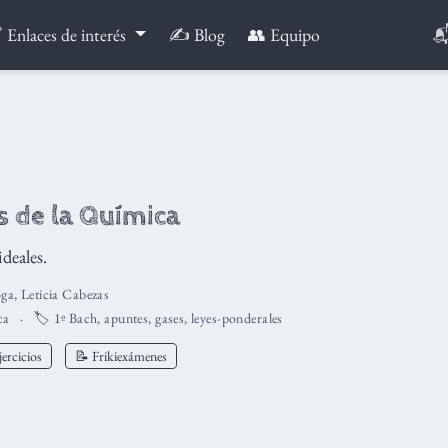

 Enlaces de interés
✍️ Blog
👥 Equipo
 de la Química
ideales.
oga
,
Leticia Cabezas
ca
🏷️
1º Bach
,
apuntes
,
gases
,
leyes-ponderales
ercicios
📝 Frikiexámenes