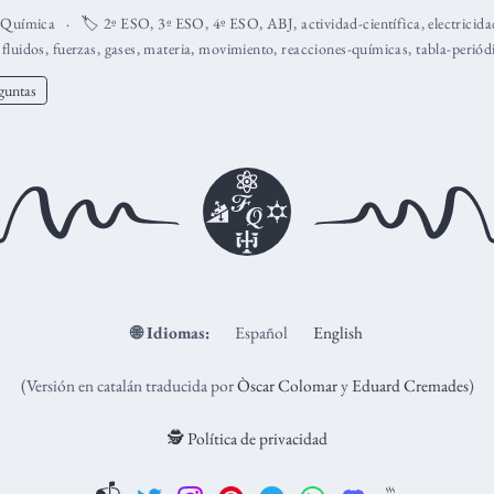
,
Química
🏷️
2º ESO
,
3º ESO
,
4º ESO
,
ABJ
,
actividad-científica
,
electricid
,
fluidos
,
fuerzas
,
gases
,
materia
,
movimiento
,
reacciones-químicas
,
tabla-periód
guntas
🌐
Idiomas:
Español
English
(Versión en catalán traducida por
Òscar Colomar
y
Eduard Cremades
)
🕵️ Política de privacidad