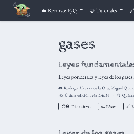
💼 Recursos FyQ
🤝 Tutoriales
🔗
gases
Leyes fundamentales
Leyes ponderales y leyes de los gases 
👥
Rodrigo Alcaraz de la Osa
,
Miguel Quir
✍️ Última edición:
e6af14c34
📁
Quími
🧑‍🏫
Diapositivas
📜 Póster
🔗 Ej
Leyes de los gases