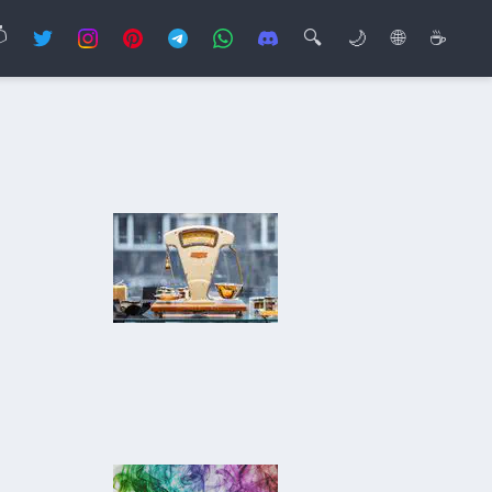

🔍
🌙
🌐
☕