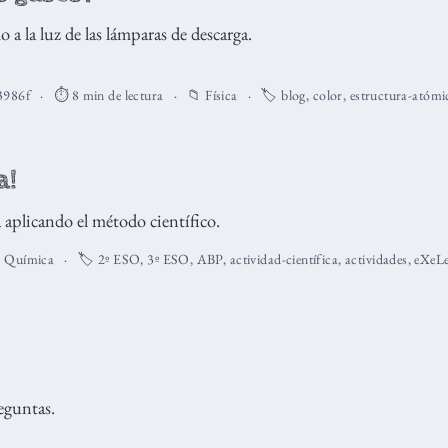
 a la luz de las lámparas de descarga.
3986f
⏱️ 8 min de lectura
📁
Física
🏷️
blog
,
color
,
estructura-atómi
a!
a aplicando el método científico.
,
Química
🏷️
2º ESO
,
3º ESO
,
ABP
,
actividad-científica
,
actividades
,
eXeLe
eguntas.