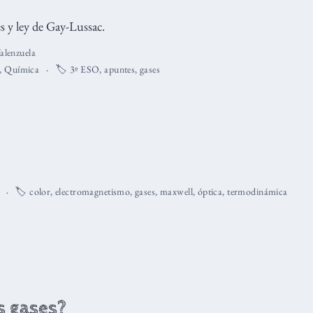
s y ley de Gay-Lussac.
alenzuela
,
Química
🏷️
3º ESO
,
apuntes
,
gases
🏷️
color
,
electromagnetismo
,
gases
,
maxwell
,
óptica
,
termodinámica
s gases?