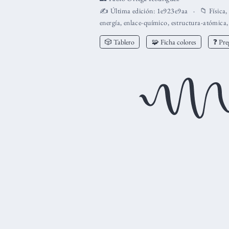
✍️ Última edición:
1e923e9aa
📁
Física
energía
,
enlace-químico
,
estructura-atómica
🎲 Tablero
🧩 Ficha colores
❓ Pre