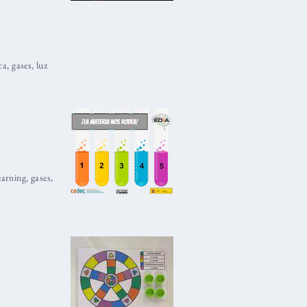
ca
,
gases
,
luz
arning
,
gases
,