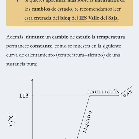
los
cambios
de
estado
, te recomendamos leer
esta
entrada
del
blog
del
IES Valle del Saja
.
Además,
durante
un
cambio
de
estado
la
temperatura
permanece
constante
, como se muestra en la siguiente
−
curva de calentamiento (temperatura
tiempo) de una
sustancia pura: