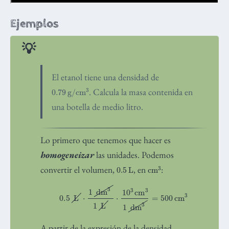
Ejemplos
El etanol tiene una densidad de
0.79
g
/
cm
3
. Calcula la masa contenida en
una botella de medio litro.
Lo primero que tenemos que hacer es
homogeneizar
las unidades. Podemos
0.5
L
cm
3
convertir el volumen,
, en
:
0.5
L
⋅
1
dm
3
1
L
⋅
10
3
cm
3
1
dm
3
=
500
cm
3
A partir de la expresión de la densidad,