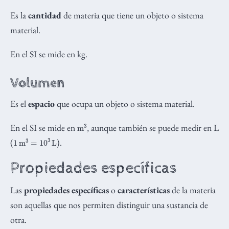
Es la
cantidad
de materia que tiene un objeto o sistema
material.
En el SI se mide en kg.
Volumen
Es el
espacio
que ocupa un objeto o sistema material.
m
3
En el SI se mide en
, aunque también se puede medir en L
1
m
3
=
10
3
L
(
).
Propiedades específicas
Las
propiedades específicas
o
características
de la materia
son aquellas que nos permiten distinguir una sustancia de
otra.