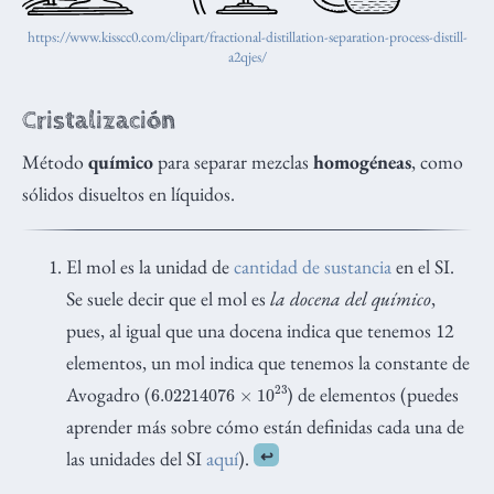
https://www.kisscc0.com/clipart/fractional-distillation-separation-process-distill-
a2qjes/
Cristalización
Método
químico
para separar mezclas
homogéneas
, como
sólidos disueltos en líquidos.
El mol es la unidad de
cantidad de sustancia
en el SI.
Se suele decir que el mol es
la docena del químico
,
pues, al igual que una docena indica que tenemos 12
elementos, un mol indica que tenemos la constante de
6.02214076
×
10
23
Avogadro (
) de elementos (puedes
aprender más sobre cómo están definidas cada una de
las unidades del SI
aquí
).
↩︎