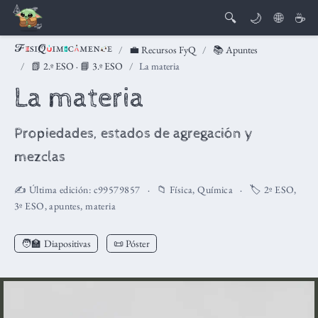
🔍
🌙
🌐
☕
💼 Recursos FyQ
📚 Apuntes
📗 2.º ESO
·
📘 3.º ESO
La materia
La materia
Propiedades, estados de agregación y
mezclas
✍️ Última edición:
c99579857
📁
Física
,
Química
🏷️
2º ESO
,
3º ESO
,
apuntes
,
materia
🧑‍🏫
Diapositivas
📜 Póster