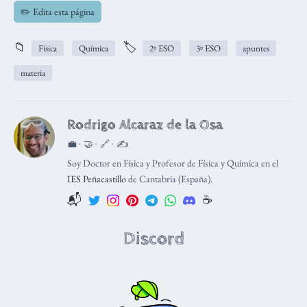
✏️ Edita esta página
📁
🏷️
Física
Química
2º ESO
3º ESO
apuntes
materia
Rodrigo Alcaraz de la Osa
💼 · 🤝 · 🔗 · ✍️
Soy Doctor en Física y Profesor de Física y Química en el
IES Peñacastillo
de Cantabria (España).
📬
☕️
Discord