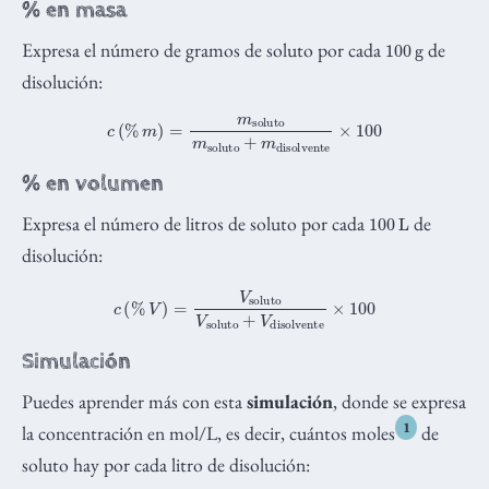
% en masa
100
g
Expresa el número de gramos de soluto por cada
de
disolución:
c
(
%
m
)
=
m
soluto
m
soluto
+
m
disolvente
×
100
% en volumen
100
L
Expresa el número de litros de soluto por cada
de
disolución:
c
(
%
V
)
=
V
soluto
V
soluto
+
V
disolvente
×
100
Simulación
Puedes aprender más con esta
simulación
, donde se expresa
1
la concentración en mol/L, es decir, cuántos moles
de
soluto hay por cada litro de disolución: