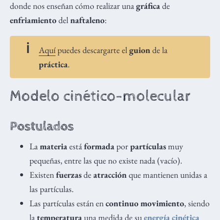
donde nos enseñan cómo realizar una
gráfica
de
enfriamiento
del
naftaleno
:
Aquí
puedes descargarte el
guion
de la
práctica
.
Modelo cinético-molecular
Postulados
La
materia
está
formada
por
partículas
muy
pequeñas, entre las que no existe nada (vacío).
Existen
fuerzas
de
atracción
que mantienen unidas a
las partículas.
Las partículas están en
continuo movimiento
, siendo
la
temperatura
una medida de su
energía cinética