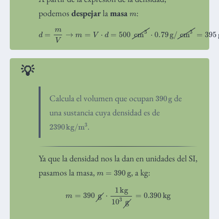
m
podemos
despejar
la
masa
:
d
=
m
V
→
m
=
V
⋅
d
=
500
cm
3
kg
⋅
0.79
g
/
cm
3
=
395
g
=
0.395
390
g
Calcula el volumen que ocupan
de
una sustancia cuya densidad es de
2390
kg
/
m
3
.
Ya que la densidad nos la dan en unidades del SI,
m
=
390
g
pasamos la masa,
, a kg:
m
=
390
g
⋅
1
kg
10
3
g
=
0.390
kg