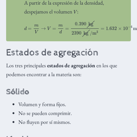
A partir de la expresión de la densidad,
V
despejamos el volumen
:
d
=
m
V
→
V
=
m
d
=
0.390
m
3
=
kg
163.2
2390
cm
kg
3
/
m
3
=
1.632
×
10
−
4
Estados de agregación
Los tres principales
estados de agregación
en los que
podemos encontrar a la materia son:
Sólido
Volumen y forma fijos.
No se pueden comprimir.
No fluyen por sí mismos.