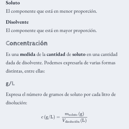
Soluto
El componente que está en menor proporción.
Disolvente
El componente que está en mayor proporción.
Concentración
Es una
medida
de la
cantidad
de
soluto
en una cantidad
dada de disolvente. Podemos expresarla de varias formas
distintas, entre ellas:
g/L
Expresa el número de gramos de soluto por cada litro de
disolución:
c
(
g
/
L
)
=
m
soluto
(
g
)
V
disolución
(
L
)
ó