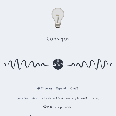
Consejos
🌐
Idiomas:
Español
Català
(Versión en catalán traducida por
Òscar Colomar
y
Eduard Cremades
)
🕵️ Política de privacidad