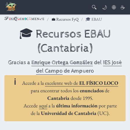
🔍
🌙
🌐
☕
💼 Recursos FyQ
🎓 EBAU
🎓 Recursos EBAU
(Cantabria)
Gracias a
Enrique Ortega González
del
IES José
del Campo
de Ampuero
Accede a la
excelente web de
EL FÍSICO LOCO
para encontrar todos los
enunciados
de
Cantabria
desde 1995.
Accede
aquí
a la
última información
por parte
de la
Universidad de Cantabria
(UC).