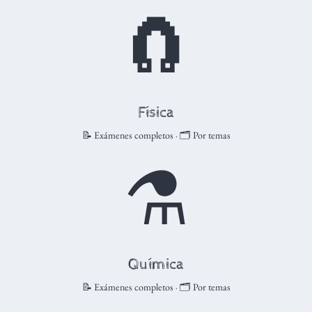
🧲
Física
📝 Exámenes completos
·
🗂️ Por temas
⚗️
Química
📝 Exámenes completos
·
🗂️ Por temas