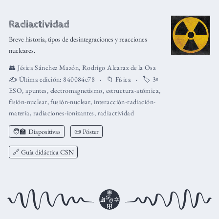
Radiactividad
Breve historia, tipos de desintegraciones y reacciones
nucleares.
👥
Jésica Sánchez Mazón
,
Rodrigo Alcaraz de la Osa
✍️ Última edición:
840084e78
📁
Física
🏷️
3º
ESO
,
apuntes
,
electromagnetismo
,
estructura-atómica
,
fisión-nuclear
,
fusión-nuclear
,
interacción-radiación-
materia
,
radiaciones-ionizantes
,
radiactividad
🧑‍🏫
Diapositivas
📜 Póster
🔗 Guía didáctica CSN