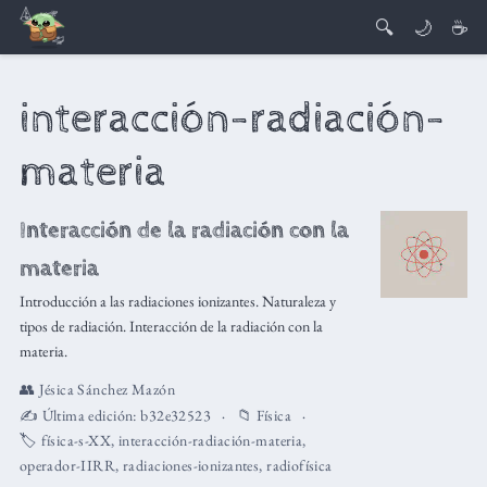
🔍
🌙
☕
interacción-radiación-
materia
Interacción de la radiación con la
materia
Introducción a las radiaciones ionizantes. Naturaleza y
tipos de radiación. Interacción de la radiación con la
materia.
👥
Jésica Sánchez Mazón
✍️ Última edición:
b32e32523
📁
Física
🏷️
física-s-XX
,
interacción-radiación-materia
,
operador-IIRR
,
radiaciones-ionizantes
,
radiofísica