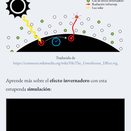
Traducida de
https://commons.wikimedia.org/wiki/File:The_Greenhouse_Effect.svg
.
Aprende más sobre el
efecto invernadero
con esta
estupenda
simulación
: