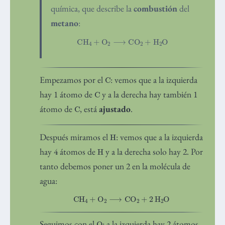
química, que describe la
combustión
del
metano
:
CH
A
4
+
O
A
2
⟶
CO
A
2
+
H
A
2
O
C
Empezamos por el
: vemos que a la izquierda
C
hay 1 átomo de
y a la derecha hay también 1
C
átomo de
, está
ajustado
.
H
Después miramos el
: vemos que a la izquierda
H
hay 4 átomos de
y a la derecha solo hay 2. Por
tanto debemos poner un 2 en la molécula de
agua:
CH
A
4
+
O
A
2
⟶
CO
A
2
+
2
H
A
2
O
O
Seguimos con el
: a la izquierda hay 2 átomos