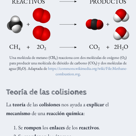
CH
A
4
O
A
2
Una molécula de metano (
) reacciona con dos moléculas de oxígeno (
)
CO
A
2
para producir una molécula de dióxido de carbono (
) y dos moléculas de
H
2
O
A
agua (
). Adaptada de
https://commons.wikimedia.org/wiki/File:Methane-
combustion.svg
.
Teoría de las colisiones
La
teoría
de las
colisiones
nos ayuda a
explicar
el
mecanismo
de una
reacción química
:
Se
rompen
los
enlaces
de los
reactivos
.