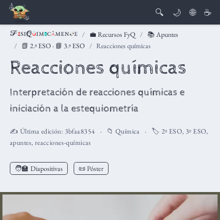
🔍
🌙
🌐
☕
💼 Recursos FyQ
📚 Apuntes
📗 2.º ESO
·
📘 3.º ESO
Reacciones químicas
Reacciones químicas
Interpretación de reacciones químicas e
iniciación a la estequiometría
✍️ Última edición:
3bfaa8354
📁
Química
🏷️
2º ESO
,
3º ESO
,
apuntes
,
reacciones-químicas
🧑‍🏫
Diapositivas
📜 Póster