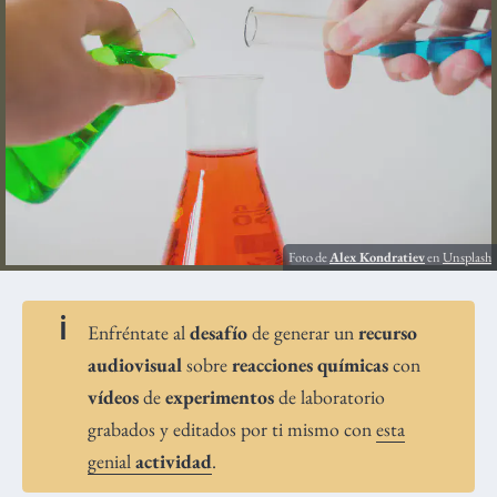
Foto de
Alex Kondratiev
en
Unsplash
Enfréntate al
desafío
de generar un
recurso
audiovisual
sobre
reacciones químicas
con
vídeos
de
experimentos
de laboratorio
grabados y editados por ti mismo con
esta
genial
actividad
.