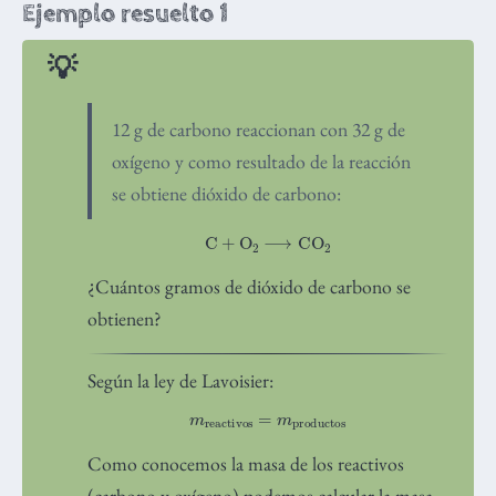
Ejemplo resuelto 1
12 g de carbono reaccionan con 32 g de
oxígeno y como resultado de la reacción
se obtiene dióxido de carbono:
C
+
O
A
2
⟶
CO
A
2
¿Cuántos gramos de dióxido de carbono se
obtienen?
Según la ley de Lavoisier:
m
reactivos
=
m
productos
Como conocemos la masa de los reactivos
(carbono y oxígeno) podemos calcular la masa