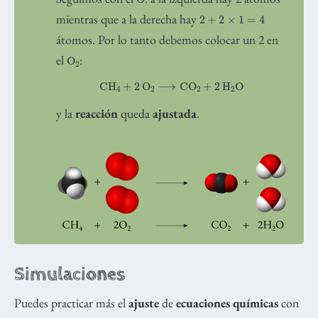
2
+
2
×
1
=
4
mientras que a la derecha hay
átomos. Por lo tanto debemos colocar un 2 en
O
A
2
el
:
CH
A
4
+
2
O
A
2
⟶
CO
A
2
+
2
H
A
2
O
y la
reacción
queda
ajustada
.
Simulaciones
Puedes practicar más el
ajuste
de
ecuaciones químicas
con