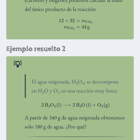
del único producto de la reacción:
12
+
32
=
m
CO
2
m
CO
2
=
44
g
Ejemplo resuelto 2
El agua oxigenada, H
O
, se descompone
2
2
en H
O y O
en una reacción muy lenta:
2
2
2
H
A
2
O
A
2
(
l
)
⟶
2
H
A
2
O
(
l
)
+
O
A
2
(
g
)
A partir de 340 g de agua oxigenada obtenemos
solo 180 g de agua. ¿Por qué?