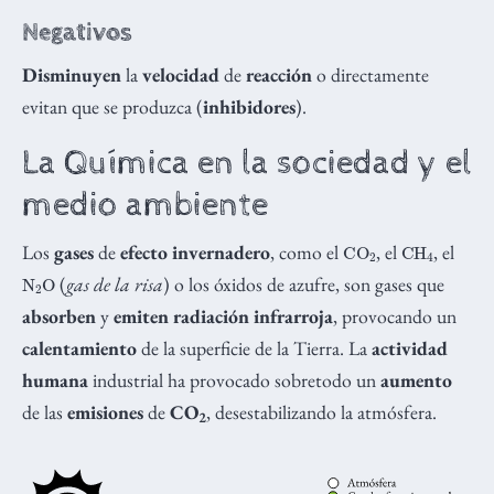
Negativos
Disminuyen
la
velocidad
de
reacción
o directamente
evitan que se produzca (
inhibidores
).
La Química en la sociedad y el
medio ambiente
CO
A
2
CH
A
4
Los
gases
de
efecto invernadero
, como el
, el
, el
N
2
O
A
(
gas de la risa
) o los óxidos de azufre, son gases que
absorben
y
emiten radiación infrarroja
, provocando un
calentamiento
de la superficie de la Tierra. La
actividad
humana
industrial ha provocado sobretodo un
aumento
de las
emisiones
de
CO
, desestabilizando la atmósfera.
2