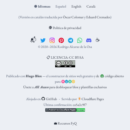
🌐
Idiomas:
Español
English
Català
(Versión en catalán traducida por
Òscar Colomar
y
Eduard Cremades
)
🕵️ Política de privacidad
📬
☕️
© 2020–2026 Rodrigo Alcaraz de la Osa
📋 LICENCIA: CC BY-SA
Publicado con
Hugo Blox
— el constructor de sitios web gratuito y
de
código abierto
para
Únete a
All Access
para desbloquear blox y plantillas exclusivas
Alojado en
GitHub
Servido por
Cloudflare Pages
Última confirmación:
ca5a2c9f7
💼 Recursos FyQ