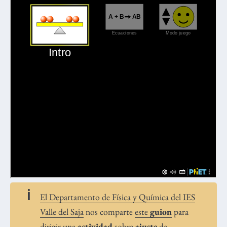
El Departamento de Física y Química del IES
Valle del Saja
nos comparte
este
guion
para
dirigir una
actividad
sobre
ajuste
de