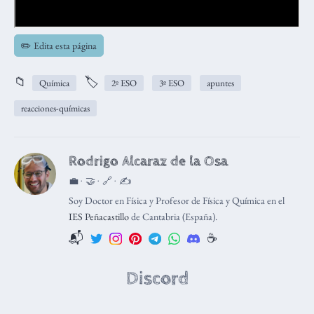
✏️ Edita esta página
📁
🏷️
Química
2º ESO
3º ESO
apuntes
reacciones-químicas
Rodrigo Alcaraz de la Osa
💼 · 🤝 · 🔗 · ✍️
Soy Doctor en Física y Profesor de Física y Química en el
IES Peñacastillo
de Cantabria (España).
📬
☕️
Discord