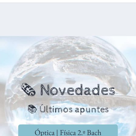
🗞️ Novedades
📚 Últimos apuntes
Óptica | Física 2.º Bach