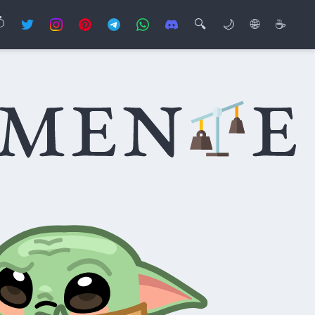

🔍
🌙
🌐
☕