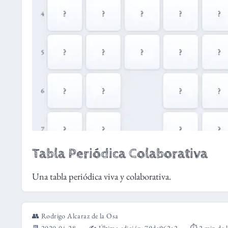
Tabla Periódica Colaborativa
Una tabla periódica viva y colaborativa.
👥
Rodrigo Alcaraz de la Osa
📆 2020-04-28
✍️ Última edición:
79da962a2
⏱️ 2 min de 