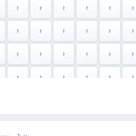
lectura
🏷️
blog