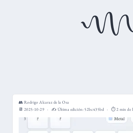
👥
Rodrigo Alcaraz de la Osa
📆 2025-10-29
✍️ Última edición:
52bc435bd
⏱️ 2 min de 