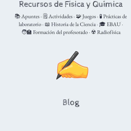
Recursos de Física y Química
📚 Apuntes
·
🗒️ Actividades
·
🧩 Juegos
·
🧪 Prácticas de
laboratorio
·
📖 Historia de la Ciencia
·
🎓 EBAU
·
🧑‍🏫 Formación del profesorado
·
☢️ Radiofísica
Blog