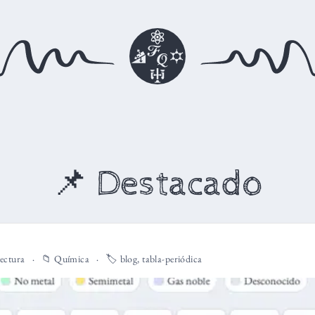
📌 Destacado
lectura
📁
Química
🏷️
blog
,
tabla-periódica