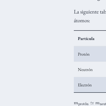
La siguiente ta
átomos:
Partícula
Protón
Neutrón
Electrón
m
electrón
protón
≃
m
neu
ó