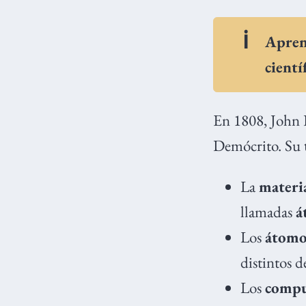
Apren
cientí
En 1808, John 
Demócrito. Su
La
materi
llamadas
á
Los
átomo
distintos 
Los
compu