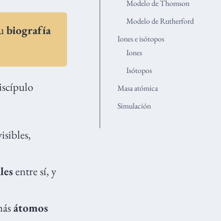
Modelo de Thomson
Modelo de Rutherford
su
biografía
Iones e isótopos
Iones
Isótopos
iscípulo
Masa atómica
Simulación
sibles,
les
entre sí, y
más
átomos