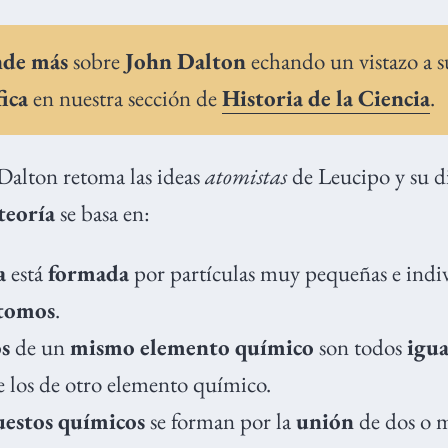
de más
sobre
John Dalton
echando un vistazo a 
fica
en nuestra sección de
Historia de la Ciencia
.
Dalton retoma las ideas
atomistas
de Leucipo y su d
teoría
se basa en:
a
está
formada
por partículas muy pequeñas e indivi
tomos
.
s
de un
mismo elemento químico
son todos
igua
de los de otro elemento químico.
estos químicos
se forman por la
unión
de dos o 