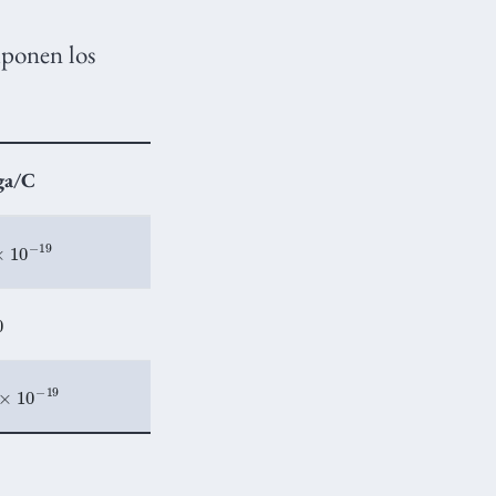
mponen los
ga/C
10
−
19
0
10
−
19