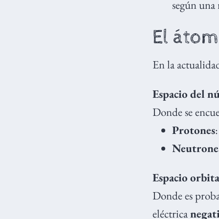
según una 
El áto
En la actualida
Espacio del n
Donde se encue
Protones
Neutrone
Espacio orbita
Donde es proba
eléctrica
negat