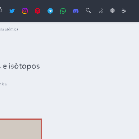

🔍
🌙
🌐
☕
ura atómica
 e isótopos
mica