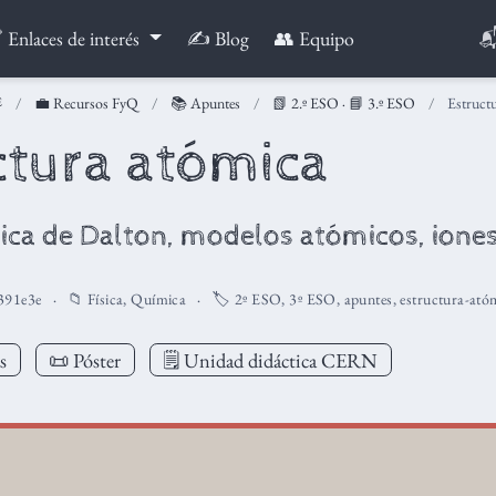

 Enlaces de interés
✍️ Blog
👥 Equipo
💼 Recursos FyQ
📚 Apuntes
📗 2.º ESO
·
📘 3.º ESO
Estruct
ctura atómica
ica de Dalton, modelos atómicos, iones
391e3e
📁
Física
,
Química
🏷️
2º ESO
,
3º ESO
,
apuntes
,
estructura-ató
s
📜 Póster
🗒️ Unidad didáctica CERN