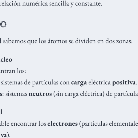
relación numérica sencilla y constante.
mo
d sabemos que los átomos se dividen en dos zonas:
úcleo
ntran los:
: sistemas de partículas con
carga
eléctrica
positiva
.
s
: sistemas
neutros
(sin carga eléctrica) de partícula
l
ble encontrar los
electrones
(partículas elemental
iva
).