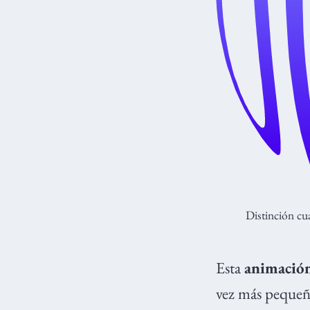
Distinción cua
Esta
animació
vez más pequeña