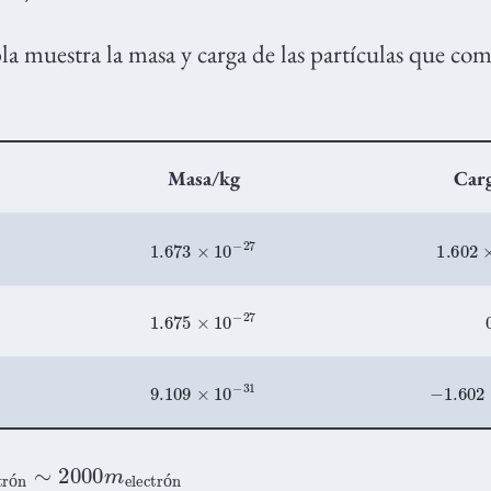
bla muestra la masa y carga de las partículas que co
Masa/kg
Car
1.673
×
10
−
27
1.602
×
1.675
×
10
−
27
9.109
×
10
−
31
−
1.602
×
trón
∼
2000
m
ó
ó