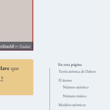
veYouAll
en
Pixabay
En esta página
clave
que
Teoría atómica de Dalton
 y
El átomo
Número atómico
Número másico
Modelos atómicos