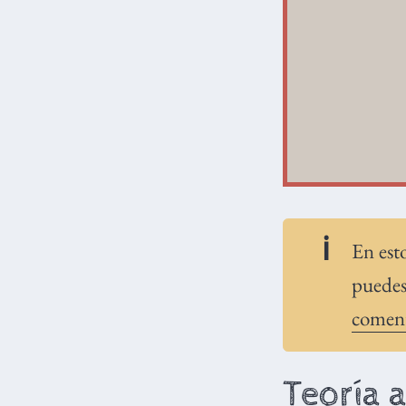
En est
puedes
comen
Teoría 