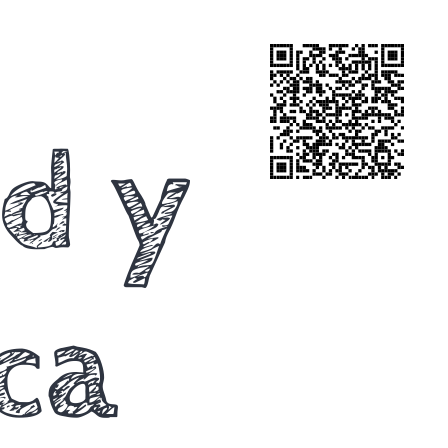
ad y
ca