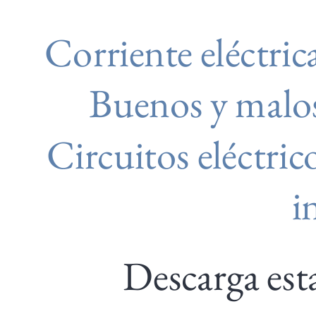
Ohm
Corriente eléctric
|
Buenos
Buenos y malo
y
malos
Circuitos eléctric
conductores
i
|
Máquinas
eléctricas
Descarga est
|