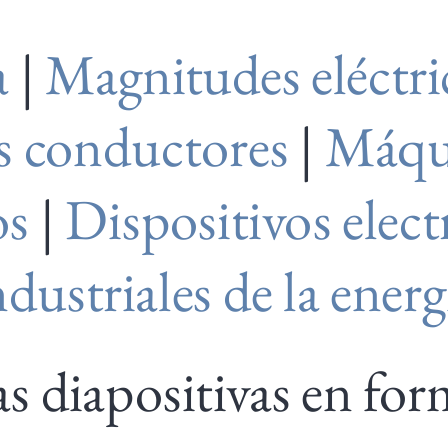
a
|
Magnitudes eléctri
s conductores
|
Máqui
os
|
Dispositivos elec
ndustriales de la energ
as diapositivas en f