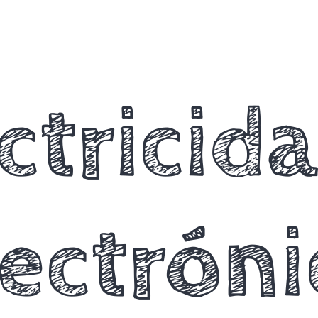
ctricid
lectróni