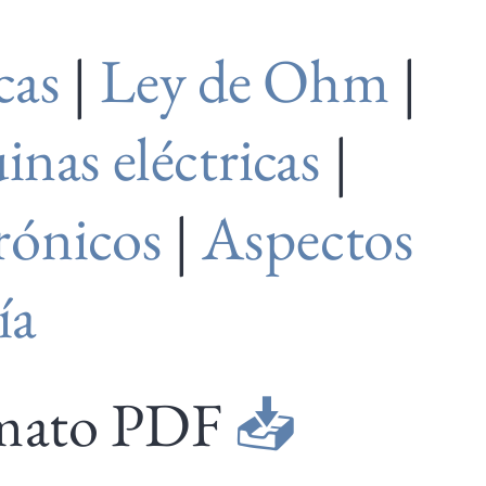
cas
|
Ley de Ohm
|
nas eléctricas
|
trónicos
|
Aspectos
ía
ormato PDF
📥