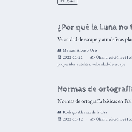
📜 Póster
¿Por qué la Luna no 
Velocidad de escape y atmósferas pla
👥
Manuel Alonso Orts
📆 2022-11-21
✍️ Última edición:
e41b
proyectiles
,
satélites
,
velocidad-de-escape
Normas de ortografía
Normas de ortografía básicas en Fís
👥
Rodrigo Alcaraz de la Osa
📆 2022-11-12
✍️ Última edición:
e41b