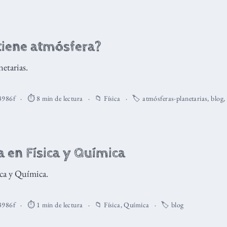
tiene atmósfera?
netarias.
3986f
⏱️ 8 min de lectura
📁
Física
🏷️
atmósferas-planetarias
,
blog
,
 en Física y Química
ica y Química.
3986f
⏱️ 1 min de lectura
📁
Física
,
Química
🏷️
blog