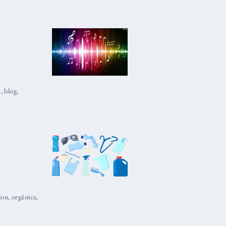
s
,
blog
,
lon
,
orgánica
,