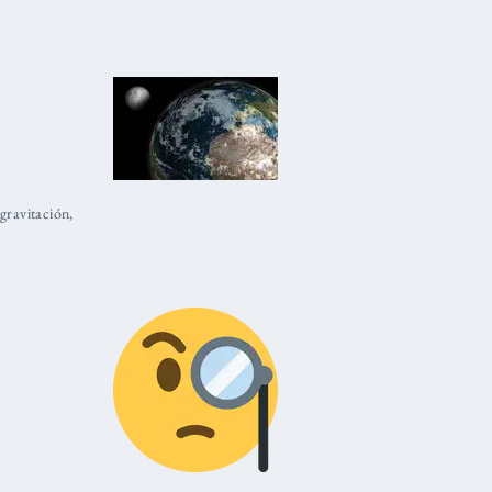
gravitación
,