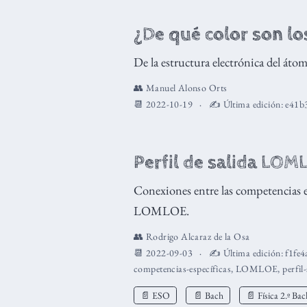
¿De qué color son lo
De la estructura electrónica del átomo
👥
Manuel Alonso Orts
📆 2022-10-19
✍️ Última edición:
e41b
Perfil de salida LOM
Conexiones entre las competencias esp
LOMLOE.
👥
Rodrigo Alcaraz de la Osa
📆 2022-09-03
✍️ Última edición:
f1fe4
competencias-específicas
,
LOMLOE
,
perfil
📄 ESO
📄 Bach
📄 Física 2.º Bac