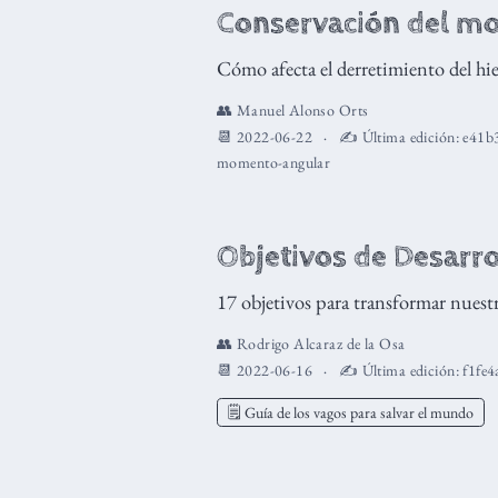
Conservación del m
Cómo afecta el derretimiento del hiel
👥
Manuel Alonso Orts
📆 2022-06-22
✍️ Última edición:
e41b
momento-angular
Objetivos de Desarro
17 objetivos para transformar nues
👥
Rodrigo Alcaraz de la Osa
📆 2022-06-16
✍️ Última edición:
f1fe4
🗒️ Guía de los vagos para salvar el mundo