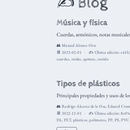
✍️ Blog
Música y física
Cuerdas, armónicos, notas musicales 
👥
Manuel Alonso Orts
📆 2023-02-01
✍️ Última edición:
e41b
cuerdas
,
ondas
,
quintas
,
sonido
Tipos de plásticos
Principales propiedades y usos de los
👥
Rodrigo Alcaraz de la Osa
,
Eduard Crem
📆 2022-12-01
✍️ Última edición:
8c05
PA
,
PET
,
plásticos
,
polímeros
,
PP
,
PS
,
PVC