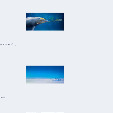
ocalización
,
ción