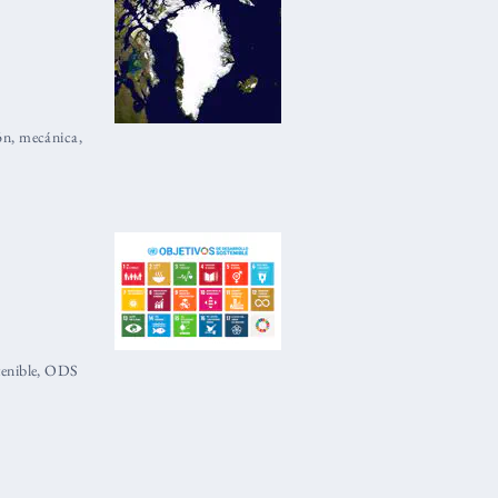
ón
,
mecánica
,
tenible
,
ODS