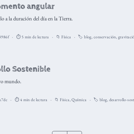
omento angular
o a la duración del día en la Tierra.
3986f
⏱️ 5 min de lectura
📁
Física
🏷️
blog
,
conservación
,
gravitaci
llo Sostenible
tro mundo.
a7dc
⏱️ 4 min de lectura
📁
Física
,
Química
🏷️
blog
,
desarrollo-sos