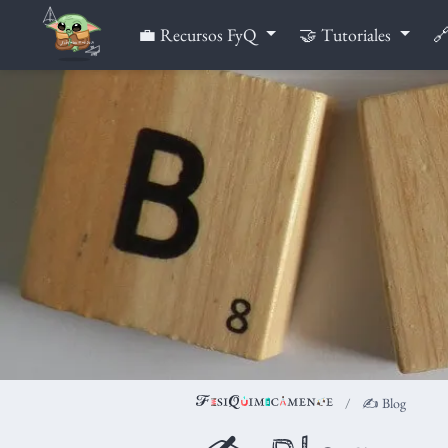
💼 Recursos FyQ
🤝 Tutoriales
🔗
✍️ Blog