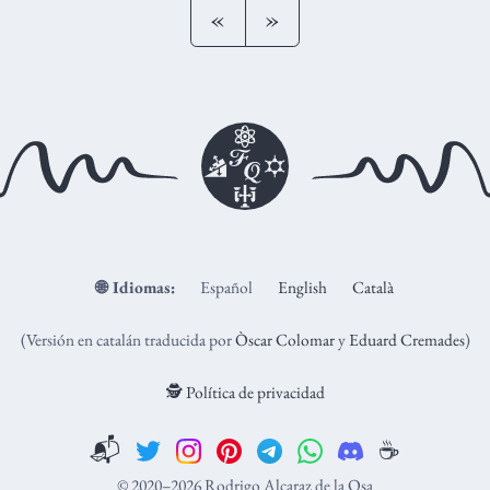
«
»
🌐
Idiomas:
Español
English
Català
(Versión en catalán traducida por
Òscar Colomar
y
Eduard Cremades
)
🕵️ Política de privacidad
📬
☕️
© 2020–2026 Rodrigo Alcaraz de la Osa