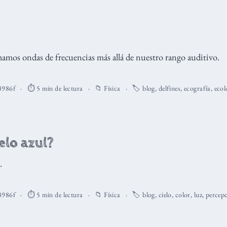
os ondas de frecuencias más allá de nuestro rango auditivo.
3986f
⏱️ 5 min de lectura
📁
Física
🏷️
blog
,
delfines
,
ecografía
,
ecol
elo azul?
.
3986f
⏱️ 5 min de lectura
📁
Física
🏷️
blog
,
cielo
,
color
,
luz
,
percep