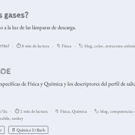
s gases?
 a la luz de las lámparas de descarga.
3986f
⏱️ 8 min de lectura
📁
Física
🏷️
blog
,
color
,
estructura-atómi
LOE
ecíficas de Física y Química y los descriptores del perfil de sali
a7dc
⏱️ 2 min de lectura
📁
Física
,
Química
🏷️
blog
,
competencias-
-salida
,
sankey
h
📄 Química 2.º Bach