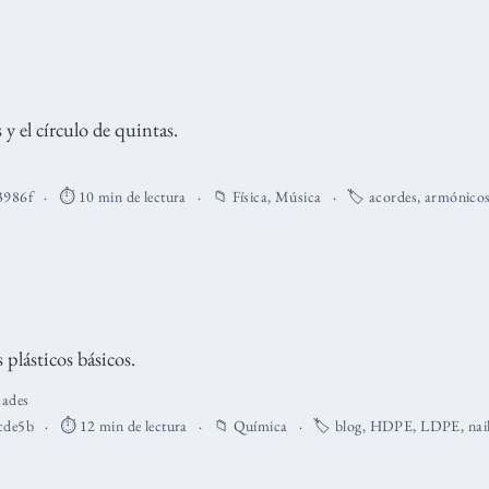
y el círculo de quintas.
3986f
⏱️ 10 min de lectura
📁
Física
,
Música
🏷️
acordes
,
armónico
 plásticos básicos.
ades
cde5b
⏱️ 12 min de lectura
📁
Química
🏷️
blog
,
HDPE
,
LDPE
,
nai