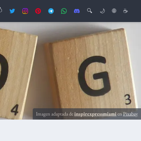

🔍
🌙
🌐
☕
Imagen adaptada de
inspirexpressmiami
en
Pixabay