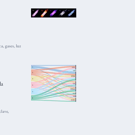
ca
,
gases
,
luz
da
clave
,