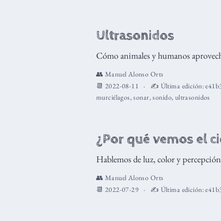
Ultrasonidos
Cómo animales y humanos aprovecham
👥
Manuel Alonso Orts
📆 2022-08-11
✍️ Última edición:
e41b
murciélagos
,
sonar
,
sonido
,
ultrasonidos
¿Por qué vemos el ci
Hablemos de luz, color y percepción
👥
Manuel Alonso Orts
📆 2022-07-29
✍️ Última edición:
e41b