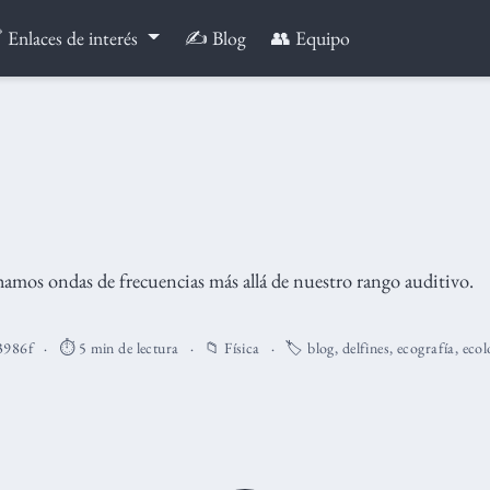
 Enlaces de interés
✍️ Blog
👥 Equipo
os ondas de frecuencias más allá de nuestro rango auditivo.
3986f
⏱️ 5 min de lectura
📁
Física
🏷️
blog
,
delfines
,
ecografía
,
ecol