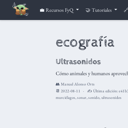
💼 Recursos FyQ
🤝 Tutoriales
🔗
ecografía
Ultrasonidos
Cómo animales y humanos aprovecham
👥
Manuel Alonso Orts
📆 2022-08-11
✍️ Última edición:
e41b
murciélagos
,
sonar
,
sonido
,
ultrasonidos