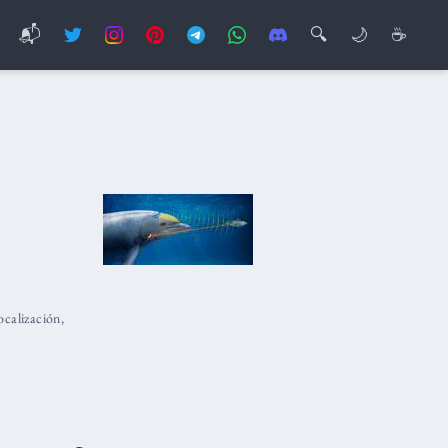
📬
🔍
🌙
☕
ocalización
,