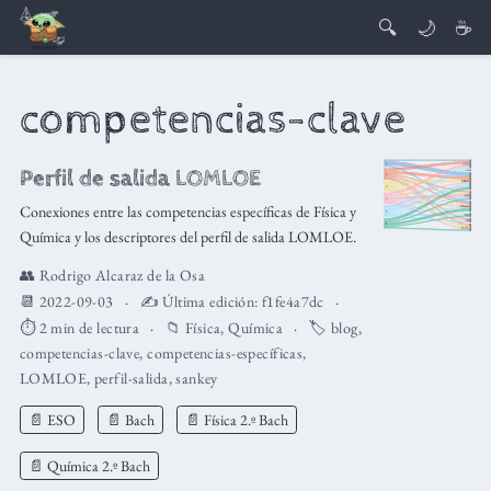
🔍
🌙
☕
competencias-clave
Perfil de salida LOMLOE
Conexiones entre las competencias específicas de Física y
Química y los descriptores del perfil de salida LOMLOE.
👥
Rodrigo Alcaraz de la Osa
📆 2022-09-03
✍️ Última edición:
f1fe4a7dc
⏱️ 2 min de lectura
📁
Física
,
Química
🏷️
blog
,
competencias-clave
,
competencias-específicas
,
LOMLOE
,
perfil-salida
,
sankey
📄 ESO
📄 Bach
📄 Física 2.º Bach
📄 Química 2.º Bach