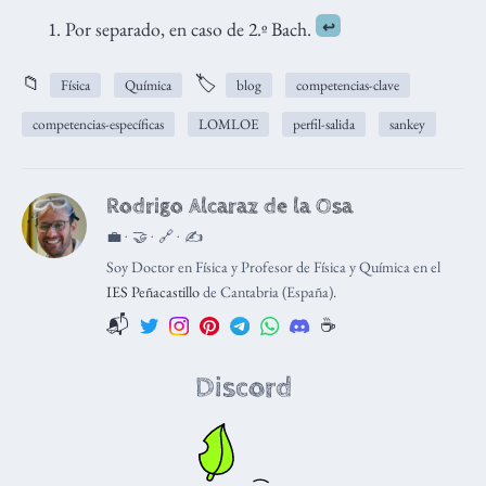
Por separado, en caso de 2.º Bach.
↩︎
📁
🏷️
Física
Química
blog
competencias-clave
competencias-específicas
LOMLOE
perfil-salida
sankey
Rodrigo Alcaraz de la Osa
💼 · 🤝 · 🔗 · ✍️
Soy Doctor en Física y Profesor de Física y Química en el
IES Peñacastillo
de Cantabria (España).
📬
☕️
Discord