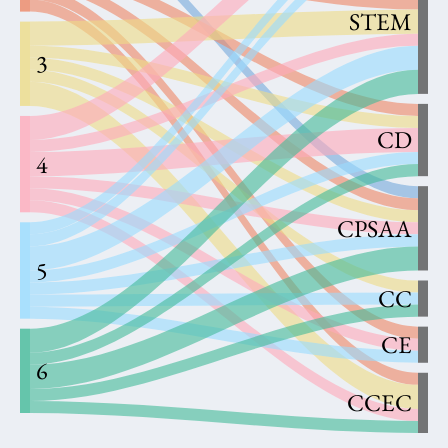
STEM
3
CD
4
CPSAA
5
CC
CE
6
CCEC