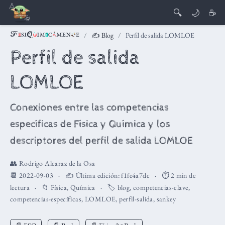
🔍
🌙
☕
✍️ Blog
Perfil de salida LOMLOE
Perfil de salida
LOMLOE
Conexiones entre las competencias
específicas de Física y Química y los
descriptores del perfil de salida LOMLOE
👥
Rodrigo Alcaraz de la Osa
📆 2022-09-03
✍️ Última edición:
f1fe4a7dc
⏱️ 2 min de
lectura
📁
Física
,
Química
🏷️
blog
,
competencias-clave
,
competencias-específicas
,
LOMLOE
,
perfil-salida
,
sankey