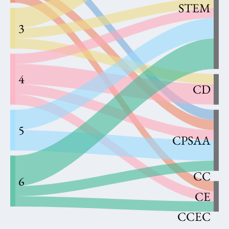
STEM
3
4
CD
5
CPSAA
CC
6
CE
CCEC