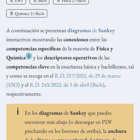
📄 ESO
📄 Bach
📄 Física 2.º Bach
📄 Química 2.º Bach
A continuación se presentan
diagramas
de
Sankey
interactivos mostrando las
conexiones
entre las
competencias específicas
de la materia de
Física y
1
Química
y los
descriptores operativos
de las
competencias clave
en la enseñanza básica y bachillerato, tal
y como se recoge en el
R.D. 217/2022, de 29 de marzo
(ESO)
y el
R.D. 243/2022, de 5 de abril (Bach)
,
respectivamente.
En los
diagramas
de
Sankey
que puedes
encontrar más abajo (o descargar en PDF
pinchando en los botones de arriba), la
anchura
de las
líneas
es
proporcional
al
número
de