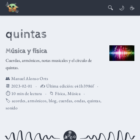
🔍
🌙
☕
quintas
Música y física
Cuerdas, armónicos, notas musicales y el círculo de
quintas.
👥
Manuel Alonso Orts
📆 2023-02-01
✍️ Última edición:
e41b3986f
⏱️ 10 min de lectura
📁
Física
,
Música
🏷️
acordes
,
armónicos
,
blog
,
cuerdas
,
ondas
,
quintas
,
sonido