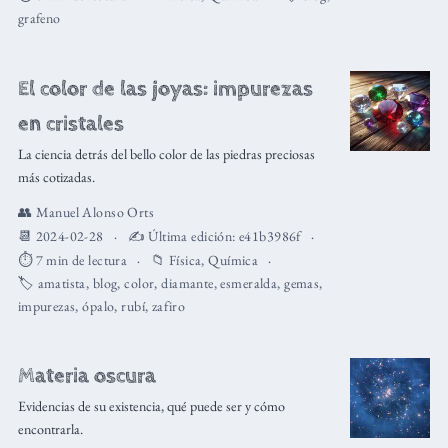
grafeno
El color de las joyas: impurezas
en cristales
La ciencia detrás del bello color de las piedras preciosas
más cotizadas.
👥
Manuel Alonso Orts
📆 2024-02-28
✍️ Última edición:
e41b3986f
⏱️ 7 min de lectura
📁
Física
,
Química
🏷️
amatista
,
blog
,
color
,
diamante
,
esmeralda
,
gemas
,
impurezas
,
ópalo
,
rubí
,
zafiro
Materia oscura
Evidencias de su existencia, qué puede ser y cómo
encontrarla.