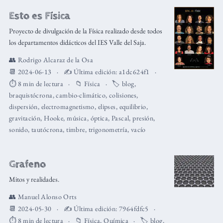
Esto es Física
Proyecto de divulgación de la Física realizado desde todos
los departamentos didácticos del IES Valle del Saja.
👥
Rodrigo Alcaraz de la Osa
📆 2024-06-13
✍️ Última edición:
a1dc624f1
⏱️ 8 min de lectura
📁
Física
🏷️
blog
,
braquistócrona
,
cambio-climático
,
colisiones
,
dispersión
,
electromagnetismo
,
elipses
,
equilibrio
,
gravitación
,
Hooke
,
música
,
óptica
,
Pascal
,
presión
,
sonido
,
tautócrona
,
timbre
,
trigonometría
,
vacío
Grafeno
Mitos y realidades.
👥
Manuel Alonso Orts
📆 2024-05-30
✍️ Última edición:
7964fdfc5
⏱️ 8 min de lectura
📁
Física
,
Química
🏷️
blog
,