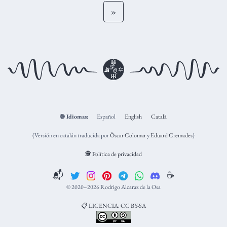
»
🌐
Idiomas:
Español
English
Català
(Versión en catalán traducida por
Òscar Colomar
y
Eduard Cremades
)
🕵️ Política de privacidad
📬
☕️
© 2020–2026 Rodrigo Alcaraz de la Osa
📋 LICENCIA: CC BY-SA