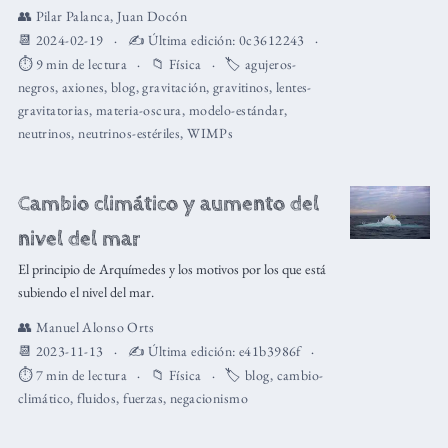
👥
Pilar Palanca
,
Juan Docón
📆 2024-02-19
✍️ Última edición:
0c3612243
⏱️ 9 min de lectura
📁
Física
🏷️
agujeros-
negros
,
axiones
,
blog
,
gravitación
,
gravitinos
,
lentes-
gravitatorias
,
materia-oscura
,
modelo-estándar
,
neutrinos
,
neutrinos-estériles
,
WIMPs
Cambio climático y aumento del
nivel del mar
El principio de Arquímedes y los motivos por los que está
subiendo el nivel del mar.
👥
Manuel Alonso Orts
📆 2023-11-13
✍️ Última edición:
e41b3986f
⏱️ 7 min de lectura
📁
Física
🏷️
blog
,
cambio-
climático
,
fluidos
,
fuerzas
,
negacionismo