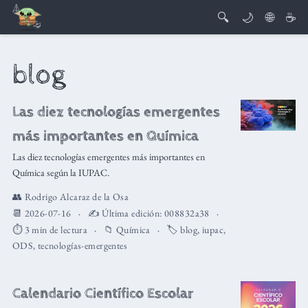
🔍
🌙
🌐
☕
blog
Las diez tecnologías emergentes
más importantes en Química
Las diez tecnologías emergentes más importantes en
Química según la IUPAC.
👥
Rodrigo Alcaraz de la Osa
📆 2026-07-16
✍️ Última edición:
008832a38
⏱️ 3 min de lectura
📁
Química
🏷️
blog
,
iupac
,
ODS
,
tecnologías-emergentes
Calendario Científico Escolar