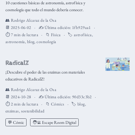
10 cuestiones básicas de astronomía, astrofísica y
cosmología que todo el mundo debería conocer.
👥
Rodrigo Alcaraz de la Osa
📆 2025-06-02
✍️ Última edición:
1fb929aa1
⏱️ 7 min de lectura
📁
Física
🏷️
astrofísica
,
astronomía
,
blog
,
cosmología
RadicalZ
¡Descubre el poder de las enzimas con materiales
educativos de RadicalZ!
👥
Rodrigo Alcaraz de la Osa
📆 2024-10-28
✍️ Última edición:
90d33c3b2
⏱️ 2 min de lectura
📁
Cómics
🏷️
blog
,
enzimas
,
sostenibilidad
💬 Cómic
🧑‍💻 Escape Room Digital