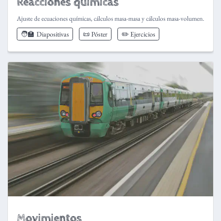
Reacciones químicas
Ajuste de ecuaciones químicas, cálculos masa-masa y cálculos masa-volumen.
🧑‍🏫
Diapositivas
📜 Póster
✏️ Ejercicios
Movimientos