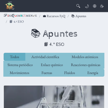
🔍
🌙
🌐
☕
💼 Recursos FyQ
📚 Apuntes
📙 4.º ESO
📚 Apuntes
📙 4.º ESO
Todos
Actividad científica
Modelos atómicos
Sistema periódico
Enlace químico
Reacciones químicas
Movimientos
Fuerzas
Fluidos
Energía