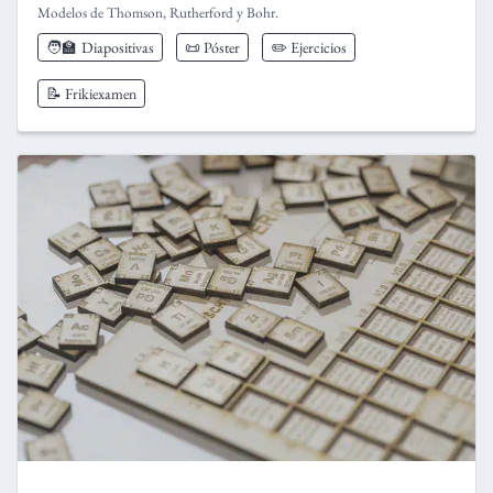
Modelos de Thomson, Rutherford y Bohr.
🧑‍🏫
Diapositivas
📜 Póster
✏️ Ejercicios
📝 Frikiexamen