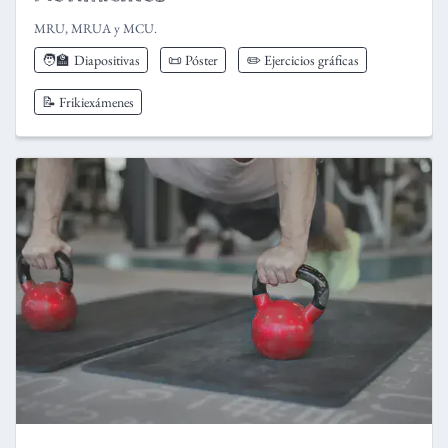
MRU, MRUA y MCU.
🧑‍🏫
Diapositivas
📜 Póster
✏️ Ejercicios gráficas
📝 Frikiexámenes