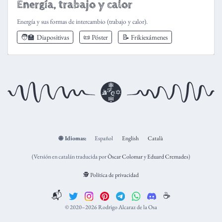
Energía, trabajo y calor
Energía y sus formas de intercambio (trabajo y calor).
🧑‍🏫
Diapositivas
📜 Póster
📝 Frikiexámenes
🌐
Idiomas:
Español
English
Català
(Versión en catalán traducida por
Òscar Colomar
y
Eduard Cremades
)
🕵️ Política de privacidad
📬
☕️
© 2020–2026 Rodrigo Alcaraz de la Osa