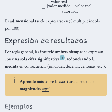
Es
adimensional
(suele expresarse en % multiplicándolo
por 100).
Expresión de resultados
Por regla general, las
incertidumbres siempre
se expresan
1
con
una sola cifra significativa
,
redondeando
la
medida
en consecuencia (unidades, decenas, centenas, etc.).
Aprende más
sobre la
escritura
correcta de
magnitudes
aquí
.
Ejemplos