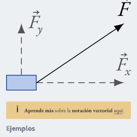
Aprende más
sobre la
notación vectorial
aquí
.
Ejemplos