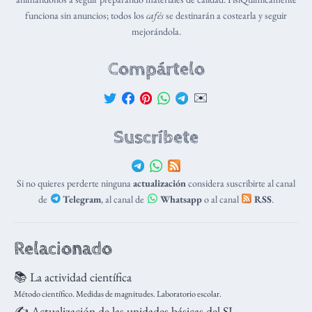
funciona sin anuncios; todos los
cafés
se destinarán a costearla y seguir
mejorándola.
Compártelo
✉️
Suscríbete
Si no quieres perderte ninguna
actualización
considera suscribirte al canal
de
Telegram
, al canal de
Whatsapp
o al canal
RSS
.
Relacionado
📚 La actividad científica
Método científico. Medidas de magnitudes. Laboratorio escolar.
✍️ Actualización de las unidades básicas del SI