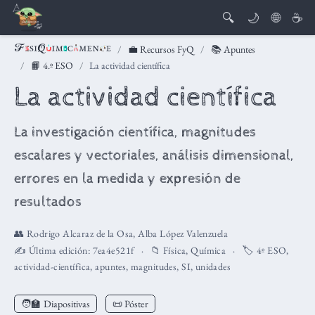
🔍
🌙
🌐
☕
💼 Recursos FyQ
📚 Apuntes
📙 4.º ESO
La actividad científica
La actividad científica
La investigación científica, magnitudes
escalares y vectoriales, análisis dimensional,
errores en la medida y expresión de
resultados
👥
Rodrigo Alcaraz de la Osa
,
Alba López Valenzuela
✍️ Última edición:
7ea4e521f
📁
Física
,
Química
🏷️
4º ESO
,
actividad-científica
,
apuntes
,
magnitudes
,
SI
,
unidades
🧑‍🏫
Diapositivas
📜 Póster