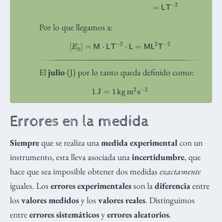
Por lo que llegamos a:
[
E
p
]
=
M
⋅
L
T
−
2
⋅
L
=
M
L
2
T
−
2
El
julio
(J) por lo tanto queda definido como:
1
J
=
1
kg
m
2
s
−
2
Errores en la medida
Siempre
que se realiza una
medida experimental
con un
instrumento, esta lleva asociada una
incertidumbre
, que
hace que sea imposible obtener dos medidas
exactamente
iguales. Los
errores experimentales
son la
diferencia
entre
los
valores medidos
y los
valores reales
. Distinguimos
entre
errores sistemáticos
y
errores aleatorios
.