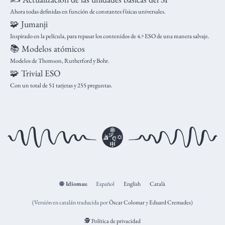
Ahora todas definidas en función de constantes físicas universales.
🧩 Jumanji
Inspirado en la película, para repasar los contenidos de 4.º ESO de una manera salvaje.
📚 Modelos atómicos
Modelos de Thomson, Rutherford y Bohr.
🧩 Trivial ESO
Con un total de 51 tarjetas y 255 preguntas.
🌐
Idiomas:
Español
English
Català
(Versión en catalán traducida por
Òscar Colomar
y
Eduard Cremades
)
🕵️ Política de privacidad