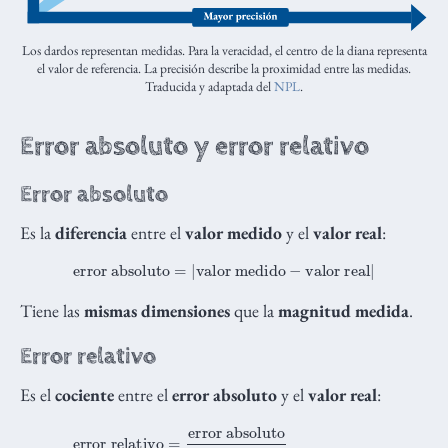
Los dardos representan medidas. Para la veracidad, el centro de la diana representa
el valor de referencia. La precisión describe la proximidad entre las medidas.
Traducida y adaptada del
NPL
.
Error absoluto y error relativo
Error absoluto
Es la
diferencia
entre el
valor medido
y el
valor real
:
error absoluto
=
|
valor medido
−
valor real
|
Tiene las
mismas dimensiones
que la
magnitud medida
.
Error relativo
Es el
cociente
entre el
error absoluto
y el
valor real
:
error relativo
=
error absoluto
valor real
|
valor real
valor real
=
|
valor medido
−