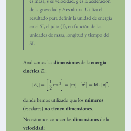
es masa,
es velocidad,
es la aceleración
h
de la gravedad y
es altura. Utiliza el
resultado para definir la unidad de energía
en el SI, el julio (J), en función de las
unidades de masa, longitud y tiempo del
SI.
Analizamos las
dimensiones
de la
energía
E
c
cinética
:
[
E
c
]
=
[
1
2
m
v
2
]
=
[
m
]
⋅
[
v
2
]
=
M
⋅
[
v
]
2
,
donde hemos utilizado que los
números
(escalares)
no tienen dimensiones
.
Necesitamos conocer las
dimensiones
de la
velocidad
: