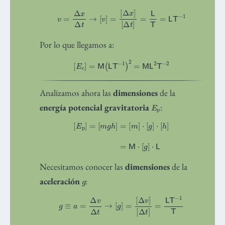
v
=
Δ
x
Δ
t
→
[
v
]
=
[
Δ
x
]
[
Δ
t
]
=
L
T
=
L
T
−
1
Por lo que llegamos a:
[
E
c
]
=
M
(
L
T
−
1
)
2
=
M
L
2
T
−
2
Analizamos ahora las
dimensiones
de la
E
p
energía potencial gravitatoria
:
[
E
p
]
=
[
m
g
h
]
=
[
m
]
⋅
[
g
]
⋅
[
h
]
=
M
⋅
[
g
]
⋅
L
Necesitamos conocer las
dimensiones
de la
g
aceleración
:
g
≡
a
=
Δ
v
Δ
t
→
[
g
]
=
[
Δ
v
]
[
Δ
t
]
=
L
T
−
1
T
=
L
T
−
2