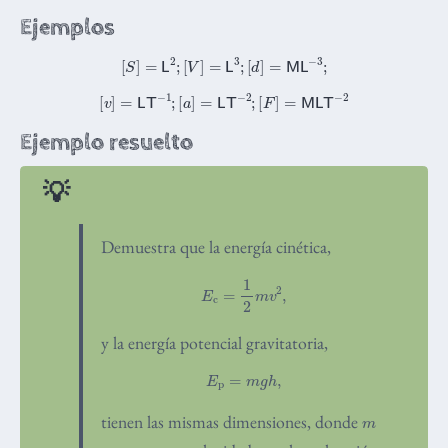
Ejemplos
[
S
]
=
L
2
;
[
V
]
=
L
3
;
[
d
]
=
M
L
−
3
;
[
v
]
=
L
T
−
1
;
[
a
]
=
L
T
−
2
;
[
F
]
=
M
L
T
−
2
Ejemplo resuelto
Demuestra que la energía cinética,
E
c
=
1
2
m
v
2
,
y la energía potencial gravitatoria,
E
p
=
m
g
h
,
m
tienen las mismas dimensiones, donde
v
g