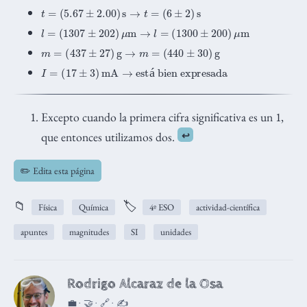
t
=
(
5.67
±
2.00
)
s
→
t
=
(
6
±
2
)
s
l
=
(
1307
±
202
)
μ
m
→
l
=
(
1300
±
200
)
μ
m
m
=
(
437
±
27
)
g
→
m
=
(
440
±
30
)
g
I
=
(
17
±
3
)
mA
→
está bien expresada
á
Excepto cuando la primera cifra significativa es un 1,
que entonces utilizamos dos.
↩︎
✏️ Edita esta página
📁
🏷️
Física
Química
4º ESO
actividad-científica
apuntes
magnitudes
SI
unidades
Rodrigo Alcaraz de la Osa
💼 · 🤝 · 🔗 · ✍️