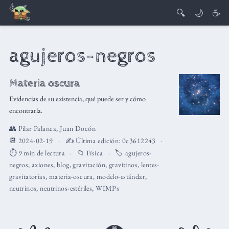
🔍
🌙
☕
agujeros-negros
Materia oscura
Evidencias de su existencia, qué puede ser y cómo
encontrarla.
👥
Pilar Palanca
,
Juan Docón
📆 2024-02-19
✍️ Última edición:
0c3612243
⏱️ 9 min de lectura
📁
Física
🏷️
agujeros-
negros
,
axiones
,
blog
,
gravitación
,
gravitinos
,
lentes-
gravitatorias
,
materia-oscura
,
modelo-estándar
,
neutrinos
,
neutrinos-estériles
,
WIMPs