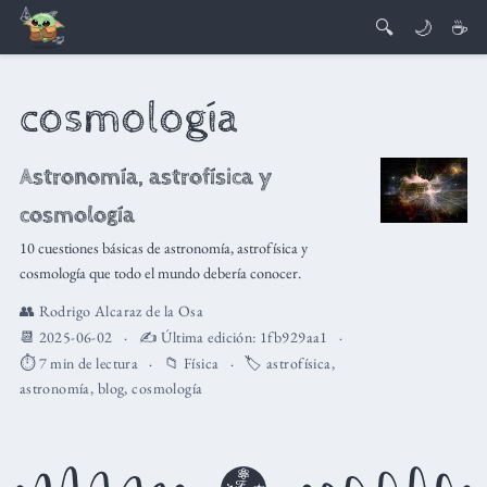
🔍
🌙
☕
cosmología
Astronomía, astrofísica y
cosmología
10 cuestiones básicas de astronomía, astrofísica y
cosmología que todo el mundo debería conocer.
👥
Rodrigo Alcaraz de la Osa
📆 2025-06-02
✍️ Última edición:
1fb929aa1
⏱️ 7 min de lectura
📁
Física
🏷️
astrofísica
,
astronomía
,
blog
,
cosmología