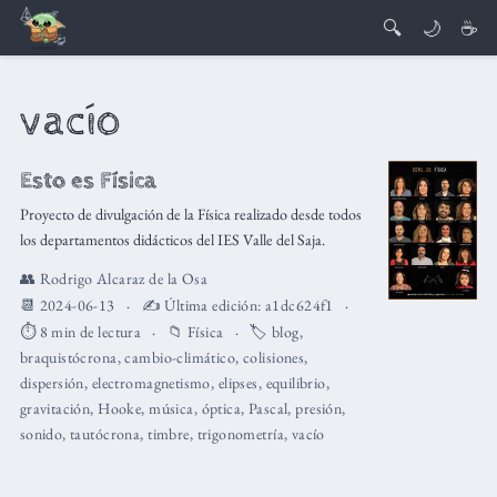
🔍
🌙
☕
vacío
Esto es Física
Proyecto de divulgación de la Física realizado desde todos
los departamentos didácticos del IES Valle del Saja.
👥
Rodrigo Alcaraz de la Osa
📆 2024-06-13
✍️ Última edición:
a1dc624f1
⏱️ 8 min de lectura
📁
Física
🏷️
blog
,
braquistócrona
,
cambio-climático
,
colisiones
,
dispersión
,
electromagnetismo
,
elipses
,
equilibrio
,
gravitación
,
Hooke
,
música
,
óptica
,
Pascal
,
presión
,
sonido
,
tautócrona
,
timbre
,
trigonometría
,
vacío