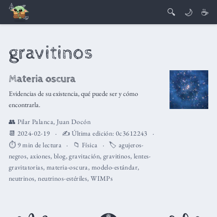
🔍
🌙
☕
gravitinos
Materia oscura
Evidencias de su existencia, qué puede ser y cómo
encontrarla.
👥
Pilar Palanca
,
Juan Docón
📆 2024-02-19
✍️ Última edición:
0c3612243
⏱️ 9 min de lectura
📁
Física
🏷️
agujeros-
negros
,
axiones
,
blog
,
gravitación
,
gravitinos
,
lentes-
gravitatorias
,
materia-oscura
,
modelo-estándar
,
neutrinos
,
neutrinos-estériles
,
WIMPs