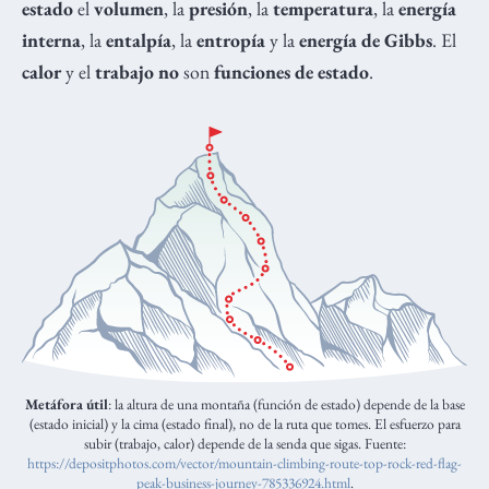
estado
el
volumen
, la
presión
, la
temperatura
, la
energía
interna
, la
entalpía
, la
entropía
y la
energía de Gibbs
. El
calor
y el
trabajo no
son
funciones de estado
.
Metáfora útil
: la altura de una montaña (función de estado) depende de la base
(estado inicial) y la cima (estado final), no de la ruta que tomes. El esfuerzo para
subir (trabajo, calor) depende de la senda que sigas. Fuente:
https://depositphotos.com/vector/mountain-climbing-route-top-rock-red-flag-
peak-business-journey-785336924.html
.