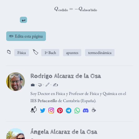
Q
cedido
=
−
Q
absorbido
↩︎
✏️ Edita esta página
📁
🏷️
Física
1º Bach
apuntes
termodinámica
Rodrigo Alcaraz de la Osa
💼 · 🤝 · 🔗 · ✍️
Soy Doctor en Física y Profesor de Física y Química en el
IES Peñacastillo
de Cantabria (España).
📬
☕️
Ángela Alcaraz de la Osa