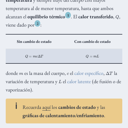
temperatura al de menor temperatura, hasta que ambos
Q
1
alcanzan el
equilibrio térmico
. El
calor transferido
,
,
2
viene dado por
:
Sin cambio de estado
Con cambio de estado
Q
=
m
c
Δ
T
Q
=
m
L
m
c
Δ
T
donde
es la masa del cuerpo,
el
calor específico
,
la
L
variación de temperatura y
el
calor latente
(de fusión o de
vaporización).
Recuerda
aquí
los
cambios de estado
y las
gráficas de calentamiento/enfriamiento
.