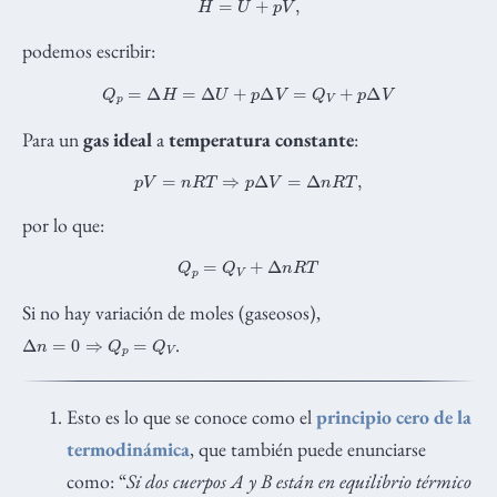
podemos escribir:
Q
p
=
Δ
H
=
Δ
U
+
p
Δ
V
=
Q
V
+
p
Δ
V
Para un
gas ideal
a
temperatura constante
:
p
V
=
n
R
T
⇒
p
Δ
V
=
Δ
n
R
T
,
por lo que:
Q
p
=
Q
V
+
Δ
n
R
T
Si no hay variación de moles (gaseosos),
Δ
n
=
0
⇒
Q
p
=
Q
V
.
Esto es lo que se conoce como el
principio cero de la
termodinámica
, que también puede enunciarse
como: “
Si dos cuerpos A y B están en equilibrio térmico