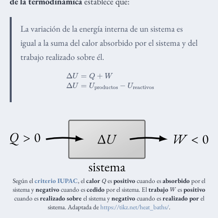
de la termodinámica
establece que:
La variación de la energía interna de un sistema es
igual a la suma del calor absorbido por el sistema y del
trabajo realizado sobre él.
Δ
U
=
Q
+
W
Δ
U
=
U
productos
−
U
reactivos
Q
Según el
criterio IUPAC
, el
calor
es
positivo
cuando es
absorbido
por el
W
sistema y
negativo
cuando es
cedido
por el sistema. El
trabajo
es
positivo
cuando es
realizado sobre
el sistema y
negativo
cuando es
realizado por
el
sistema. Adaptada de
https://tikz.net/heat_baths/
.