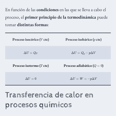
En función de las
condiciones
en las que se lleva a cabo el
proceso, el
primer principio de la termodinámica
puede
tomar
distintas formas
:
V
p
Proceso isocórico (
cte)
Proceso isobárico (
cte)
Δ
U
=
Q
V
Δ
U
=
Q
p
−
p
Δ
V
T
Q
=
0
Proceso isotermo (
cte)
Proceso adiabático (
)
Δ
U
=
0
Δ
U
=
W
=
−
p
Δ
V
Transferencia de calor en
procesos químicos