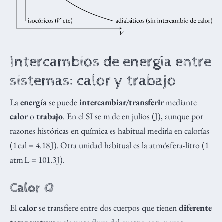
Intercambios de energía entre
sistemas: calor y trabajo
La
energía
se puede
intercambiar/transferir
mediante
calor
o
trabajo
. En el SI se mide en julios (J), aunque por
razones históricas en química es habitual medirla en calorías
(1 cal = 4.18 J). Otra unidad habitual es la atmósfera-litro (1
atm L = 101.3 J).
Calor
Q
El
calor
se transfiere entre dos cuerpos que tienen
diferente
temperatura
y siempre fluye del cuerpo con mayor