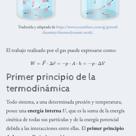
Traducida y adaptada de
https://www.coursehero.com/sg/general-
chemistry/thermodynamic-work/
.
El trabajo realizado por el gas puede expresarse como:
W
=
F
→
⋅
Δ
r
→
=
−
p
⋅
A
⋅
h
=
−
p
⋅
Δ
V
Primer principio de la
termodinámica
Todo sistema, a una determinada presión y temperatura,
U
posee una
energía interna
, que es la suma de la energía
cinética de todas sus partículas y de la energía potencial
debida a las interacciones entre ellas. El
primer principio