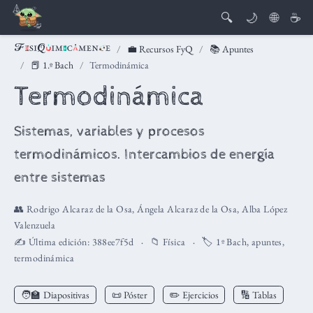
🔍
🌙
🌐
☕
💼 Recursos FyQ
📚 Apuntes
📕 1.º Bach
Termodinámica
Termodinámica
Sistemas, variables y procesos
termodinámicos. Intercambios de energía
entre sistemas
👥
Rodrigo Alcaraz de la Osa
,
Ángela Alcaraz de la Osa
,
Alba López
Valenzuela
✍️ Última edición:
388ee7f5d
📁
Física
🏷️
1º Bach
,
apuntes
,
termodinámica
🧑‍🏫
Diapositivas
📜 Póster
✏️ Ejercicios
🔢 Tablas