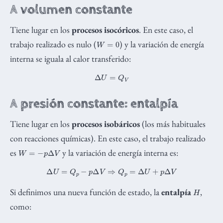
A volumen constante
Tiene lugar en los
procesos isocóricos
. En este caso, el
W
=
0
trabajo realizado es nulo (
) y la variación de energía
interna se iguala al calor transferido:
Δ
U
=
Q
V
A presión constante: entalpía
Tiene lugar en los
procesos isobáricos
(los más habituales
con reacciones químicas). En este caso, el trabajo realizado
W
=
−
p
Δ
V
es
y la variación de energía interna es:
Δ
U
=
Q
p
−
p
Δ
V
⇒
Q
p
=
Δ
U
+
p
Δ
V
H
Si definimos una nueva función de estado, la
entalpía
,
como:
H
=
U
+
p
V
,