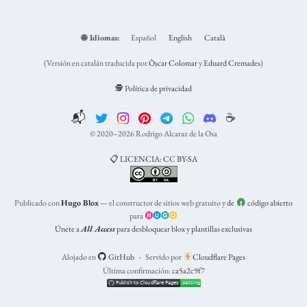
🌐
Idiomas:
Español
English
Català
(Versión en catalán traducida por
Òscar Colomar
y
Eduard Cremades
)
🕵️ Política de privacidad
📬
☕️
© 2020–2026 Rodrigo Alcaraz de la Osa
📋 LICENCIA: CC BY-SA
Publicado con
Hugo Blox
— el constructor de sitios web gratuito y
de
código abierto
para
Únete a
All Access
para desbloquear blox y plantillas exclusivas
Alojado en
GitHub
Servido por
Cloudflare Pages
Última confirmación:
ca5a2c9f7