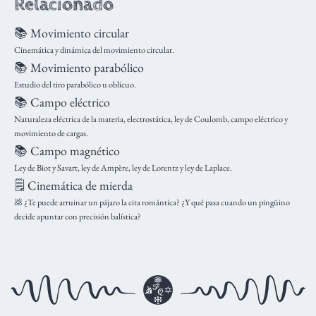
Relacionado
📚 Movimiento circular
Cinemática y dinámica del movimiento circular.
📚 Movimiento parabólico
Estudio del tiro parabólico u oblicuo.
📚 Campo eléctrico
Naturaleza eléctrica de la materia, electrostática, ley de Coulomb, campo eléctrico y
movimiento de cargas.
📚 Campo magnético
Ley de Biot y Savart, ley de Ampère, ley de Lorentz y ley de Laplace.
🗒️ Cinemática de mierda
💩 ¿Te puede arruinar un pájaro la cita romántica? ¿Y qué pasa cuando un pingüino
decide apuntar con precisión balística?