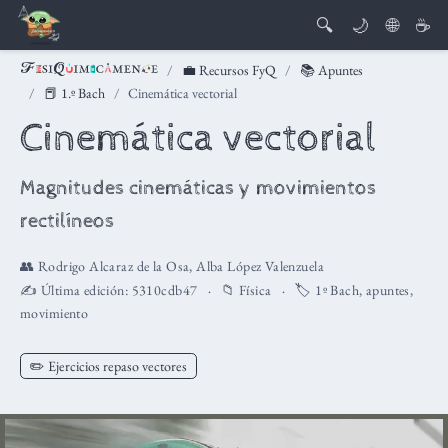
🔍
🌙
🌐
☕
💼 Recursos FyQ
📚 Apuntes
📕 1.º Bach
Cinemática vectorial
Cinemática vectorial
Magnitudes cinemáticas y movimientos
rectilíneos
👥
Rodrigo Alcaraz de la Osa
,
Alba López Valenzuela
✍️ Última edición:
5310cdb47
📁
Física
🏷️
1º Bach
,
apuntes
,
movimiento
✏️ Ejercicios repaso vectores