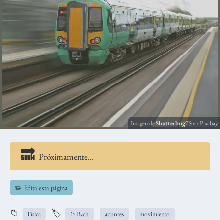
Imagen de
Shutterbug75
en
Pixabay
Próximamente…
✏️ Edita esta página
📁
🏷️
Física
1º Bach
apuntes
movimiento