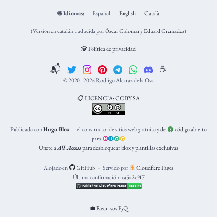
🌐
Idiomas:
Español
English
Català
(Versión en catalán traducida por
Òscar Colomar
y
Eduard Cremades
)
🕵️ Política de privacidad
📬
☕️
© 2020–2026 Rodrigo Alcaraz de la Osa
📋 LICENCIA: CC BY-SA
Publicado con
Hugo Blox
— el constructor de sitios web gratuito y
de
código abierto
para
Únete a
All Access
para desbloquear blox y plantillas exclusivas
Alojado en
GitHub
Servido por
Cloudflare Pages
Última confirmación:
ca5a2c9f7
💼 Recursos FyQ