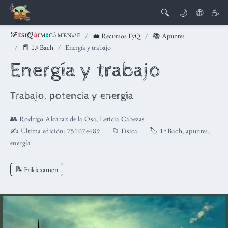
🔍
🌙
🌐
☕
💼 Recursos FyQ
📚 Apuntes
📕 1.º Bach
Energía y trabajo
Energía y trabajo
Trabajo, potencia y energía
👥
Rodrigo Alcaraz de la Osa
,
Leticia Cabezas
✍️ Última edición:
75107e489
📁
Física
🏷️
1º Bach
,
apuntes
,
energía
📝 Frikiexamen