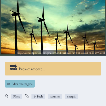
https://depositphotos.com/photo/wind-turbines-farm-at-sunset-8610489.html
Próximamente…
✏️ Edita esta página
📁
🏷️
Física
1º Bach
apuntes
energía