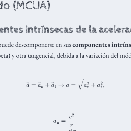
do (MCUA)
tes intrínsecas de la acelera
 puede descomponerse en sus
componentes intríns
eta) y otra tangencial, debida a la variación del mó
a
→
=
a
→
n
+
a
→
t
→
a
=
a
n
2
+
a
t
2
,
a
n
=
v
2
r
a
t
=
d
v
d
t