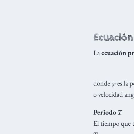
Ecuación
La
ecuación pr
φ
donde
es la p
o velocidad ang
T
Periodo
El tiempo que t
T