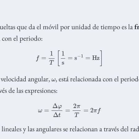
eltas que da el móvil por unidad de tiempo es la
f
a con el periodo:
f
=
1
T
[
1
s
=
s
−
1
=
Hz
]
ω
 velocidad angular,
, está relacionada con el period
vés de las expresiones:
ω
=
Δ
φ
Δ
t
=
2
π
T
=
2
π
f
ineales y las angulares se relacionan a través del ra