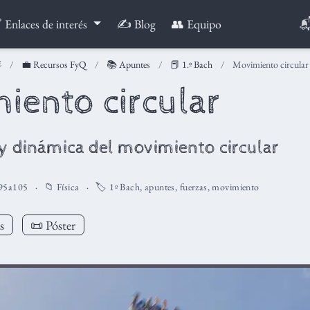

 Enlaces de interés
✍️ Blog
👥 Equipo
💼 Recursos FyQ
📚 Apuntes
📕 1.º Bach
Movimiento circular
iento circular
y dinámica del movimiento circular
95a105
📁
Física
🏷️
1º Bach
,
apuntes
,
fuerzas
,
movimiento
s
📜 Póster