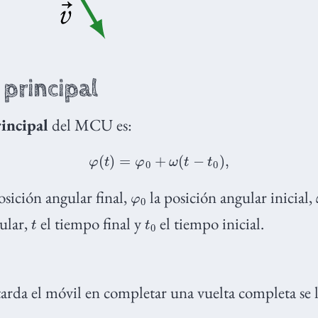
 principal
incipal
del MCU es:
φ
(
t
)
=
φ
0
+
ω
(
t
−
t
0
)
,
φ
0
osición angular final,
la posición angular inicial,
t
t
0
ular,
el tiempo final y
el tiempo inicial.
arda el móvil en completar una vuelta completa se