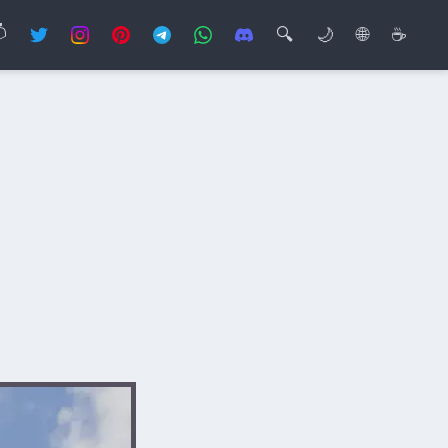

🔍
🌙
🌐
☕