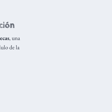
ción
ecas
, una
dulo de la