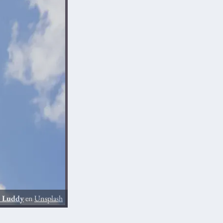
 Luddy
en
Unsplash