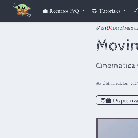
💼 Recursos FyQ
🤝 Tutoriales
🔗
Movim
Cinemática 
✍️ Última edición:
6a2
🧑‍🏫
Diapositiva