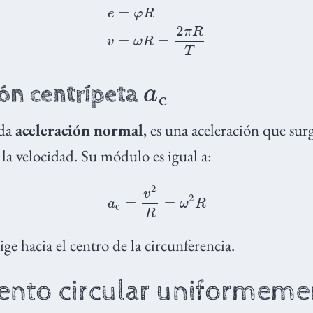
e
=
φ
R
v
=
ω
R
=
2
π
R
T
a
c
ión centrípeta
ada
aceleración normal
, es una aceleración que su
 la velocidad. Su módulo es igual a:
a
c
=
v
2
R
=
ω
2
R
ige hacia el centro de la circunferencia.
nto circular uniformeme