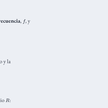
f
recuencia
,
, y
o y la
R
dio
: