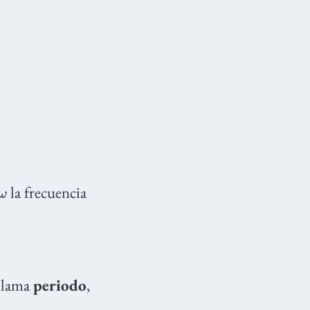
ω
la frecuencia
 llama
periodo
,