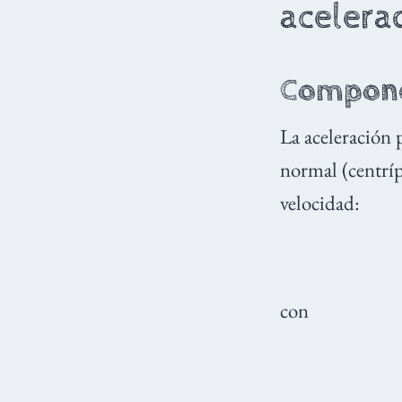
acelera
Componen
La aceleración
normal (centríp
velocidad:
con