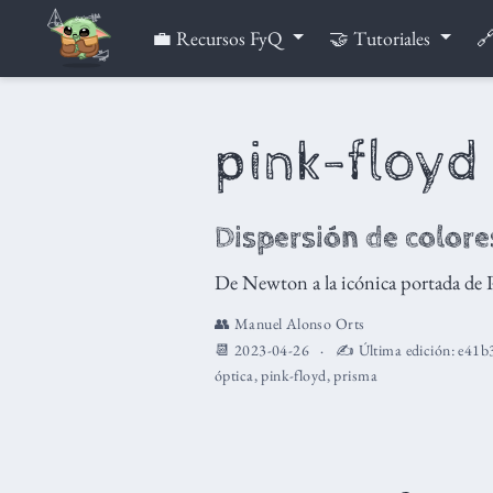
💼 Recursos FyQ
🤝 Tutoriales
🔗
pink-floyd
Dispersión de colore
De Newton a la icónica portada de 
👥
Manuel Alonso Orts
📆 2023-04-26
✍️ Última edición:
e41b
óptica
,
pink-floyd
,
prisma