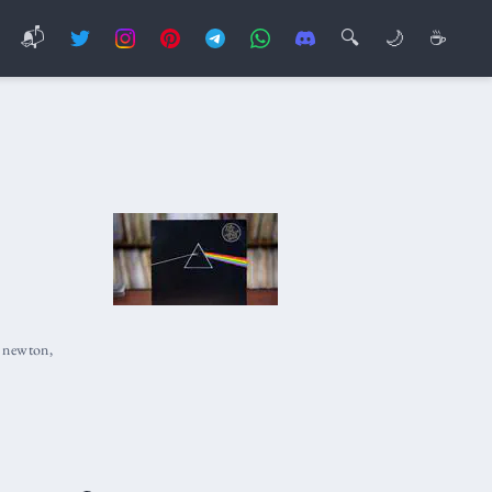
📬
🔍
🌙
☕
,
newton
,