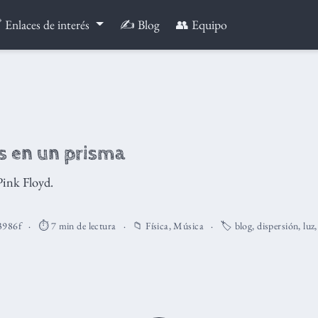
 Enlaces de interés
✍️ Blog
👥 Equipo
s en un prisma
Pink Floyd.
3986f
⏱️ 7 min de lectura
📁
Física
,
Música
🏷️
blog
,
dispersión
,
luz