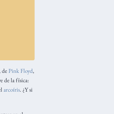
, de
Pink Floyd
,
de la física:
el
arcoíris
. ¿Y si