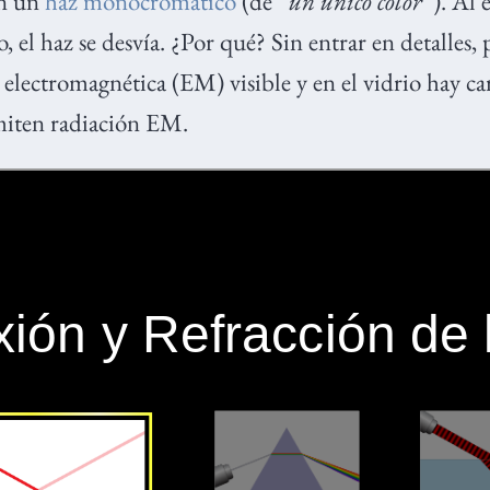
n un
haz monocromático
(de “
un único color
”). Al 
, el haz se desvía. ¿Por qué? Sin entrar en detalles,
n electromagnética (EM) visible y en el vidrio hay ca
iten radiación EM.