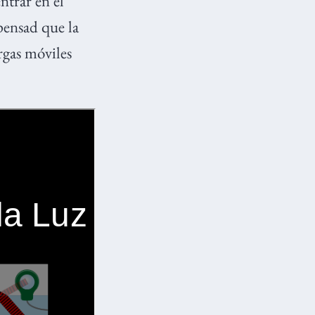
entrar en el
 pensad que la
rgas móviles