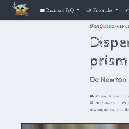
💼 Recursos FyQ
🤝 Tutoriales
🔗
Dispe
prism
De Newton a
👥
Manuel Alonso Ort
📆 2023-04-26
✍️ Ú
newton
,
óptica
,
pink-fl