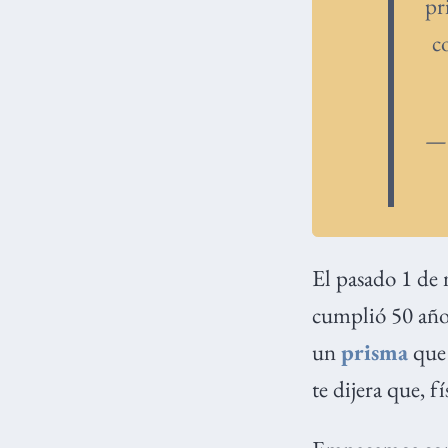
pr
co
— 
El pasado 1 de 
cumplió 50 años
un
prisma
que 
te dijera que, f