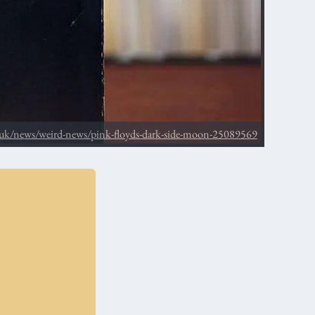
.uk/news/weird-news/pink-floyds-dark-side-moon-25089569