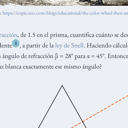
e:
https://copic.too.com/blogs/educational/the-color-wheel-then-
fracción
, de 1.5 en el prisma, cuantifica cuánto se des
1
dente
, a partir de la
ley de Snell
. Haciendo cálculo
 ángulo de refracción β = 28° para α = 45°. Entonces
luz blanca exactamente ese mismo ángulo?