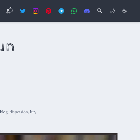
📬
🔍
🌙
☕
 un
blog
,
dispersión
,
luz
,