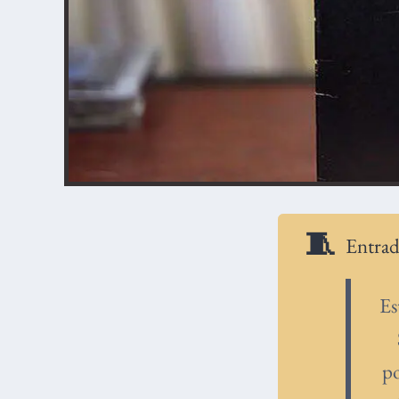
Entrad
Es
po