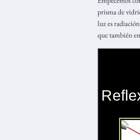
Empecemos co
prisma de vidrio
luz es radiació
que también em