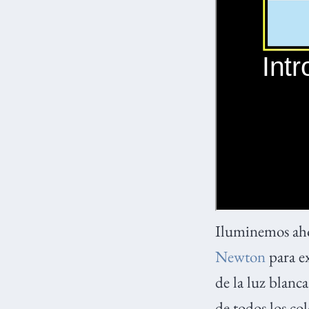
Iluminemos aho
Newton
para ex
de la luz blanc
de todos los col