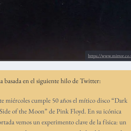
https://www.mirror.co
a basada en el siguiente hilo de Twitter:
te miércoles cumple 50 años el mítico disco “Dark
Side of the Moon” de Pink Floyd. En su icónica
rtada vemos un experimento clave de la física: un