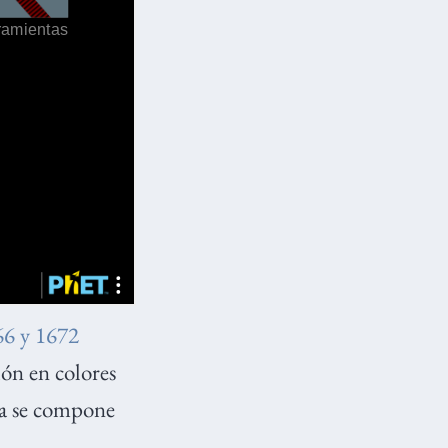
66 y 1672
ión en colores
nca se compone