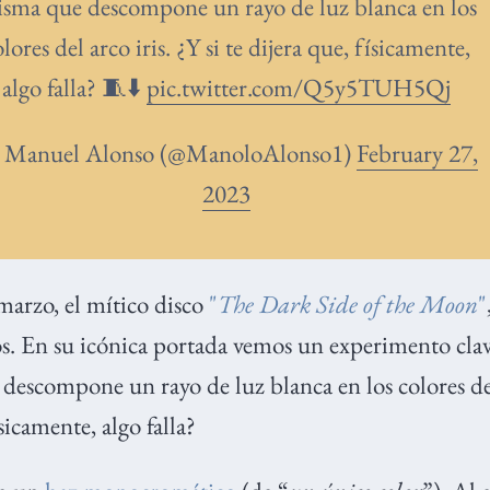
isma que descompone un rayo de luz blanca en los
lores del arco iris. ¿Y si te dijera que, físicamente,
algo falla? 🧵⬇️
pic.twitter.com/Q5y5TUH5Qj
Manuel Alonso (@ManoloAlonso1)
February 27,
2023
marzo, el mítico disco
"
The Dark Side of the Moon
"
. En su icónica portada vemos un experimento clave 
descompone un rayo de luz blanca en los colores d
ísicamente, algo falla?