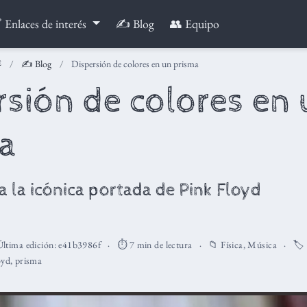
 Enlaces de interés
✍️ Blog
👥 Equipo
✍️ Blog
Dispersión de colores en un prisma
rsión de colores en
a
 la icónica portada de Pink Floyd
s
ltima edición:
e41b3986f
⏱️ 7 min de lectura
📁
Física
,
Música
🏷️
oyd
,
prisma