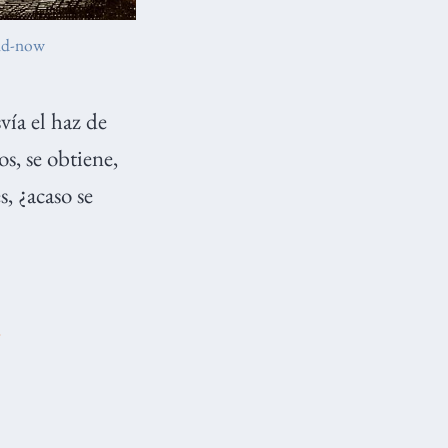
and-now
vía el haz de
s, se obtiene,
, ¿acaso se