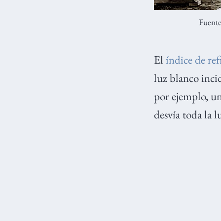
Fuent
El
índice de re
luz blanco inci
por ejemplo, un
desvía toda la 