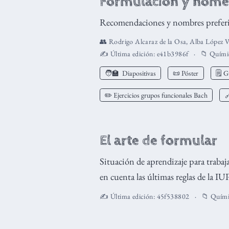
Formulación y nomen
Recomendaciones y nombres preferi
👥
Rodrigo Alcaraz de la Osa
,
Alba López V
✍️ Última edición:
e41b3986f
📁
Quími
🧑‍🏫
Diapositivas
📜 Póster
🗒️ 
✏️ Ejercicios grupos funcionales Bach

El arte de formular
Situación de aprendizaje para traba
en cuenta las últimas reglas de la I
✍️ Última edición:
45f538802
📁
Quími