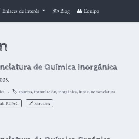
 Enlaces de interés
✍️ Blog
👥 Equipo
ón
clatura de Química Inorgánica
005.
ica
🏷️
apuntes
,
formulación
,
inorgánica
,
iupac
,
nomenclatura
Guía IUPAC
🔗 Ejercicios