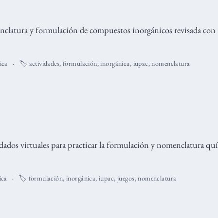
nclatura y formulación de compuestos inorgánicos revisada con
ica
🏷️
actividades
,
formulación
,
inorgánica
,
iupac
,
nomenclatura
 dados virtuales para practicar la formulación y nomenclatura qu
ica
🏷️
formulación
,
inorgánica
,
iupac
,
juegos
,
nomenclatura