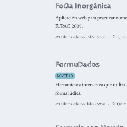
FoQa Inorgánica
Aplicación web para practicar nome
IUPAC 2005.
✍️ Última edición:
7d2c1910d
📁
Quím
FormuDados
NOVEDAD
Herramienta interactiva que utiliza
forma lúdica.
✍️ Última edición:
bdca75958
📁
Quím