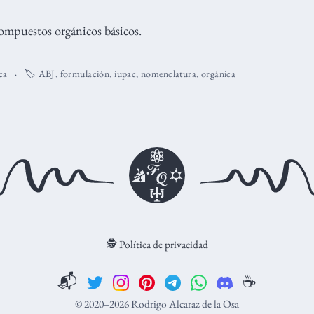
ompuestos orgánicos básicos.
ca
🏷️
ABJ
,
formulación
,
iupac
,
nomenclatura
,
orgánica
🕵️ Política de privacidad
📬
☕️
© 2020–2026 Rodrigo Alcaraz de la Osa