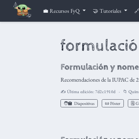
💼 Recursos FyQ
🤝 Tutoriales
🔗
formulaci
Formulación y nomen
Recomendaciones de la IUPAC de 2
✍️ Última edición:
7d2c1910d
📁
Quím
🧑‍🏫
Diapositivas
📜 Póster
🗒️ 