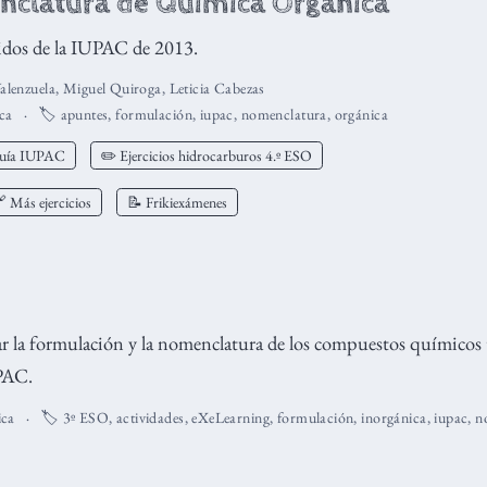
clatura de Química Orgánica
dos de la IUPAC de 2013.
alenzuela
,
Miguel Quiroga
,
Leticia Cabezas
ca
🏷️
apuntes
,
formulación
,
iupac
,
nomenclatura
,
orgánica
Guía IUPAC
✏️ Ejercicios hidrocarburos 4.º ESO
 Más ejercicios
📝 Frikiexámenes
jar la formulación y la nomenclatura de los compuestos químicos
UPAC.
ca
🏷️
3º ESO
,
actividades
,
eXeLearning
,
formulación
,
inorgánica
,
iupac
,
n