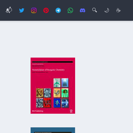
📬
🔍
🌙
☕