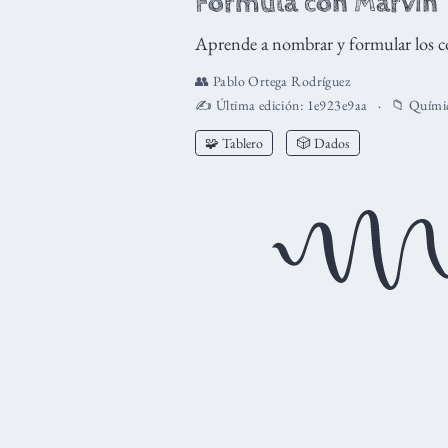
Formula con Marvin
Aprende a nombrar y formular los c
👥
Pablo Ortega Rodríguez
✍️ Última edición:
1e923e9aa
📁
Quími
🧩 Tablero
🎲 Dados