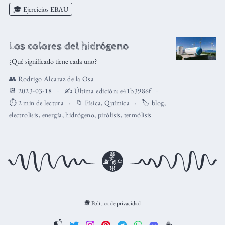
🎓 Ejercicios EBAU
Los colores del hidrógeno
¿Qué significado tiene cada uno?
👥
Rodrigo Alcaraz de la Osa
📆 2023-03-18
✍️ Última edición:
e41b3986f
⏱️ 2 min de lectura
📁
Física
,
Química
🏷️
blog
,
electrolisis
,
energía
,
hidrógeno
,
pirólisis
,
termólisis
🕵️ Política de privacidad
📬
☕️