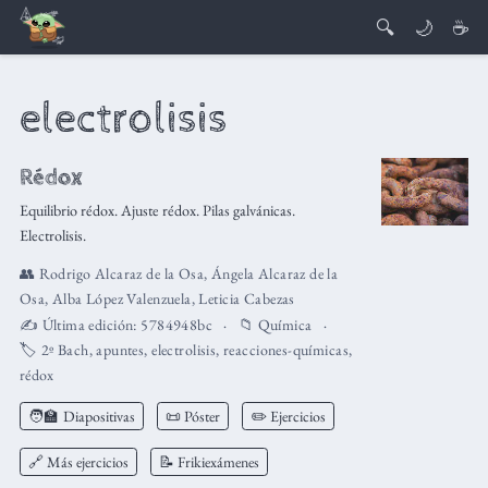
🔍
🌙
☕
electrolisis
Rédox
Equilibrio rédox. Ajuste rédox. Pilas galvánicas.
Electrolisis.
👥
Rodrigo Alcaraz de la Osa
,
Ángela Alcaraz de la
Osa
,
Alba López Valenzuela
,
Leticia Cabezas
✍️ Última edición:
5784948bc
📁
Química
🏷️
2º Bach
,
apuntes
,
electrolisis
,
reacciones-químicas
,
rédox
🧑‍🏫
Diapositivas
📜 Póster
✏️ Ejercicios
🔗 Más ejercicios
📝 Frikiexámenes