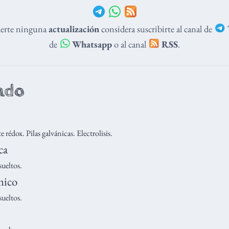
derte ninguna
actualización
considera suscribirte al canal de
de
Whatsapp
o al canal
RSS
.
ado
 rédox. Pilas galvánicas. Electrolisis.
ca
ueltos.
mico
ueltos.