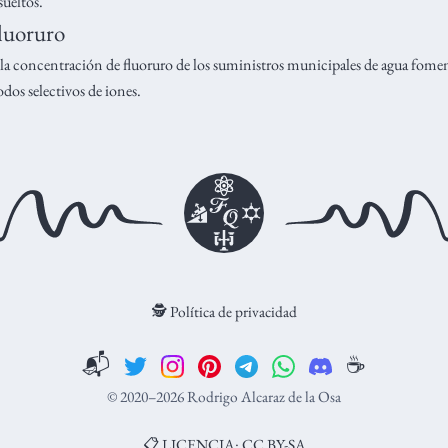
ueltos.
fluoruro
la concentración de fluoruro de los suministros municipales de agua fome
odos selectivos de iones.
🕵️ Política de privacidad
📬
☕️
© 2020–2026 Rodrigo Alcaraz de la Osa
📋 LICENCIA: CC BY-SA