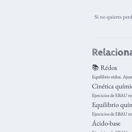
Si no quieres per
Relacion
📚 Rédox
Equilibrio rédox. Ajuste
Cinética quími
Ejercicios de EBAU res
Equilibrio quí
Ejercicios de EBAU res
Ácido-base