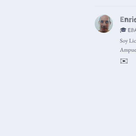
Enri
🎓 EBA
Soy Lic
Ampuer
✉️