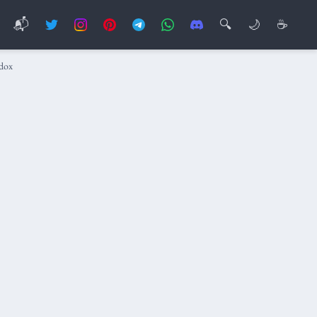
📬
🔍
🌙
☕
dox