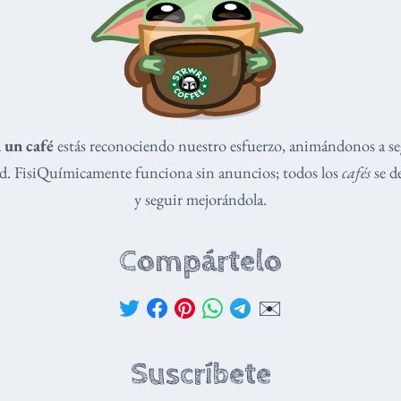
 un café
estás reconociendo nuestro esfuerzo, animándonos a s
dad. FisiQuímicamente funciona sin anuncios; todos los
cafés
se de
y seguir mejorándola.
Compártelo
✉️
Suscríbete