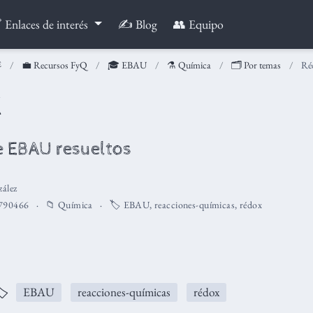
 Enlaces de interés
✍️ Blog
👥 Equipo
💼 Recursos FyQ
🎓 EBAU
⚗️ Química
🗂️ Por temas
Ré
x
de EBAU resueltos
ález
790466
📁
Química
🏷️
EBAU
,
reacciones-químicas
,
rédox
️
EBAU
reacciones-químicas
rédox