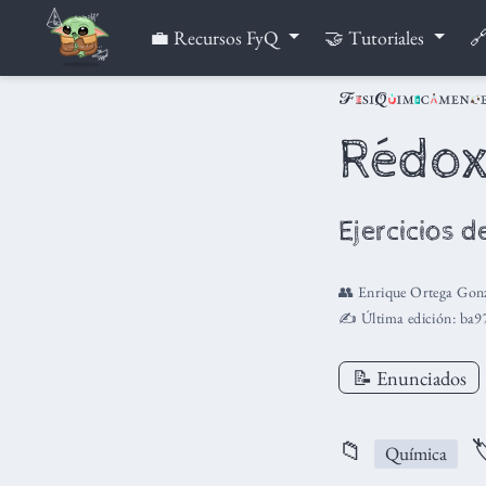
💼 Recursos FyQ
🤝 Tutoriales
🔗
Rédo
Ejercicios 
👥
Enrique Ortega Gonz
✍️ Última edición:
ba9
📝 Enunciados
📁

Química