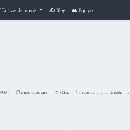
 Enlaces de interés
✍️ Blog
👥 Equipo
3986f
⏱️ 6 min de lectura
📁
Física
🏷️
auroras
,
blog
,
ionización
,
mat