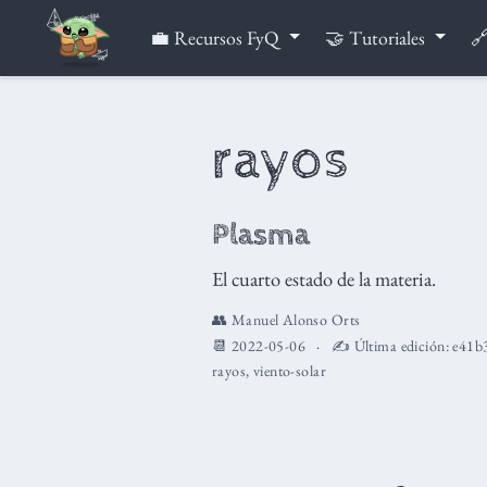
💼 Recursos FyQ
🤝 Tutoriales
🔗
rayos
Plasma
El cuarto estado de la materia.
👥
Manuel Alonso Orts
📆 2022-05-06
✍️ Última edición:
e41b
rayos
,
viento-solar