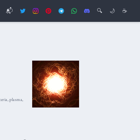
📬
🔍
🌙
☕
eria
,
plasma
,