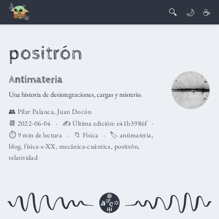
🔍
🌙
☕
positrón
Antimateria
Una historia de desintegraciones, cargas y misterio.
👥
Pilar Palanca
,
Juan Docón
📆 2022-06-04
✍️ Última edición:
e41b3986f
⏱️ 9 min de lectura
📁
Física
🏷️
antimateria
,
blog
,
física-s-XX
,
mecánica-cuántica
,
positrón
,
relatividad