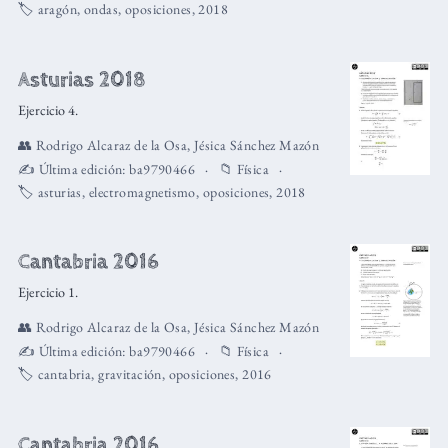
🏷️
aragón
,
ondas
,
oposiciones
,
2018
Asturias 2018
Ejercicio 4.
👥
Rodrigo Alcaraz de la Osa
,
Jésica Sánchez Mazón
✍️ Última edición:
ba9790466
📁
Física
🏷️
asturias
,
electromagnetismo
,
oposiciones
,
2018
Cantabria 2016
Ejercicio 1.
👥
Rodrigo Alcaraz de la Osa
,
Jésica Sánchez Mazón
✍️ Última edición:
ba9790466
📁
Física
🏷️
cantabria
,
gravitación
,
oposiciones
,
2016
Cantabria 2016