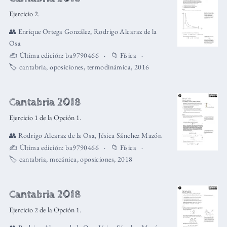
Ejercicio 2.
👥
Enrique Ortega González
,
Rodrigo Alcaraz de la
Osa
✍️ Última edición:
ba9790466
📁
Física
🏷️
cantabria
,
oposiciones
,
termodinámica
,
2016
Cantabria 2018
Ejercicio 1 de la Opción 1.
👥
Rodrigo Alcaraz de la Osa
,
Jésica Sánchez Mazón
✍️ Última edición:
ba9790466
📁
Física
🏷️
cantabria
,
mecánica
,
oposiciones
,
2018
Cantabria 2018
Ejercicio 2 de la Opción 1.