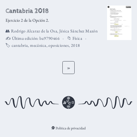
Cantabria 2018
Ejercicio 2 de la Opción 2.
👥
Rodrigo Alcaraz de la Osa
,
Jésica Sánchez Mazón
✍️ Última edición:
ba9790466
📁
Física
🏷️
cantabria
,
mecánica
,
oposiciones
,
2018
»
🕵️ Política de privacidad