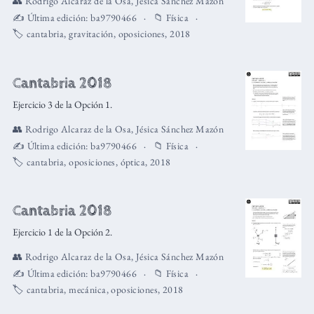
👥
Rodrigo Alcaraz de la Osa
,
Jésica Sánchez Mazón
✍️ Última edición:
ba9790466
📁
Física
🏷️
cantabria
,
gravitación
,
oposiciones
,
2018
Cantabria 2018
Ejercicio 3 de la Opción 1.
👥
Rodrigo Alcaraz de la Osa
,
Jésica Sánchez Mazón
✍️ Última edición:
ba9790466
📁
Física
🏷️
cantabria
,
oposiciones
,
óptica
,
2018
Cantabria 2018
Ejercicio 1 de la Opción 2.
👥
Rodrigo Alcaraz de la Osa
,
Jésica Sánchez Mazón
✍️ Última edición:
ba9790466
📁
Física
🏷️
cantabria
,
mecánica
,
oposiciones
,
2018