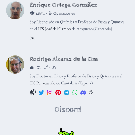
Enrique Ortega González
🎓 EBAU · 📝 Oposiciones
Soy Licenciado en Química y Profesor de Física y Química
en el
IES José del Campo
de Ampuero (Cantabria).
✉️
Rodrigo Alcaraz de la Osa
💼 · 🤝 · 🔗 · ✍️
Soy Doctor en Física y Profesor de Física y Química en el
IES Peñacastillo
de Cantabria (España).
📬
☕️
Discord