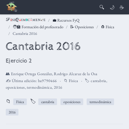
🔍
🌙
☕
💼 Recursos FyQ
🧑‍🏫 Formación del profesorado
📝 Oposiciones
🧲 Física
Cantabria 2016
Cantabria 2016
Ejercicio 2
👥
Enrique Ortega González
,
Rodrigo Alcaraz de la Osa
✍️ Última edición:
ba9790466
📁
Física
🏷️
cantabria
,
oposiciones
,
termodinámica
,
2016
📁
🏷️
Física
cantabria
oposiciones
termodinámica
2016