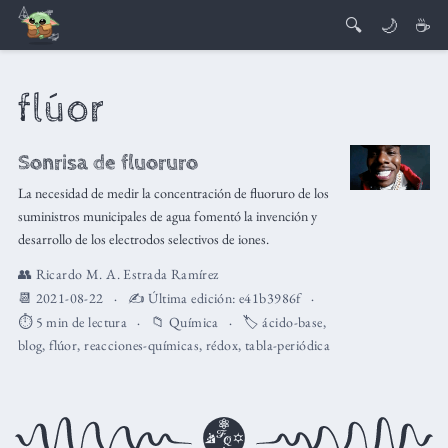
🔍
🌙
☕
flúor
Sonrisa de fluoruro
La necesidad de medir la concentración de fluoruro de los
suministros municipales de agua fomentó la invención y
desarrollo de los electrodos selectivos de iones.
👥
Ricardo M. A. Estrada Ramírez
📆 2021-08-22
✍️ Última edición:
e41b3986f
⏱️ 5 min de lectura
📁
Química
🏷️
ácido-base
,
blog
,
flúor
,
reacciones-químicas
,
rédox
,
tabla-periódica