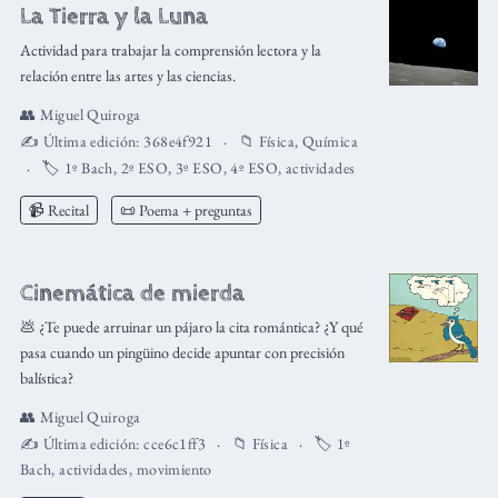
La Tierra y la Luna
Actividad para trabajar la comprensión lectora y la
relación entre las artes y las ciencias.
👥
Miguel Quiroga
✍️ Última edición:
368e4f921
📁
Física
,
Química
🏷️
1º Bach
,
2º ESO
,
3º ESO
,
4º ESO
,
actividades
📹 Recital
📜 Poema + preguntas
Cinemática de mierda
💩 ¿Te puede arruinar un pájaro la cita romántica? ¿Y qué
pasa cuando un pingüino decide apuntar con precisión
balística?
👥
Miguel Quiroga
✍️ Última edición:
cce6c1ff3
📁
Física
🏷️
1º
Bach
,
actividades
,
movimiento