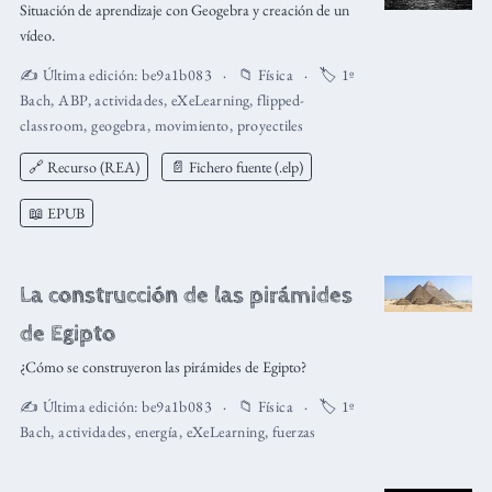
Situación de aprendizaje con Geogebra y creación de un
vídeo.
✍️ Última edición:
be9a1b083
📁
Física
🏷️
1º
Bach
,
ABP
,
actividades
,
eXeLearning
,
flipped-
classroom
,
geogebra
,
movimiento
,
proyectiles
🔗 Recurso (REA)
📄 Fichero fuente (.elp)
📖 EPUB
La construcción de las pirámides
de Egipto
¿Cómo se construyeron las pirámides de Egipto?
✍️ Última edición:
be9a1b083
📁
Física
🏷️
1º
Bach
,
actividades
,
energía
,
eXeLearning
,
fuerzas