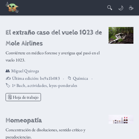
🔍
🌙
☕
El extraño caso del vuelo 1023 de
Mole Airlines
Conviértete en médico forense y averigua qué pasó en el
vuelo 1023.
👥
Miguel Quiroga
✍️ Última edición:
be9a1b083
📁
Química
🏷️
1º Bach
,
actividades
,
leyes-ponderales
🗒️ Hoja de trabajo
Homeopatía
Concentración de disoluciones, sentido crítico y
pseudociencias.