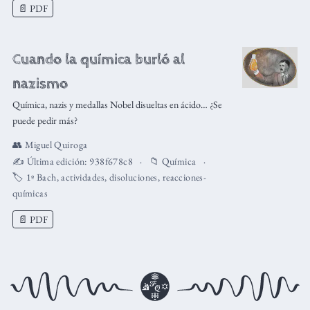
📄 PDF
Cuando la química burló al
nazismo
Química, nazis y medallas Nobel disueltas en ácido… ¿Se
puede pedir más?
👥
Miguel Quiroga
✍️ Última edición:
938f678c8
📁
Química
🏷️
1º Bach
,
actividades
,
disoluciones
,
reacciones-
químicas
📄 PDF