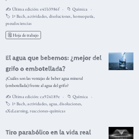
✍️ Última edición:
e41b3986f
📁
Química
🏷️
1º Bach
,
actividades
,
disoluciones
,
homeopatía
,
pseudociencias
🗒️ Hoja de trabajo
El agua que bebemos: ¿mejor del
grifo o embotellada?
¿Cuáles son las ventajas de beber agua mineral
(embotellada) frente al agua del grifo?
✍️ Última edición:
ca924189e
📁
Química
🏷️
1º Bach
,
actividades
,
agua
,
disoluciones
,
eXeLearning
,
reacciones-químicas
Tiro parabólico en la vida real