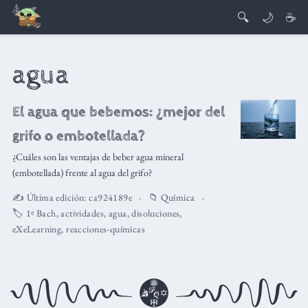
🔍
🌙
☕
agua
El agua que bebemos: ¿mejor del
grifo o embotellada?
¿Cuáles son las ventajas de beber agua mineral
(embotellada) frente al agua del grifo?
✍️ Última edición:
ca924189e
📁
Química
🏷️
1º Bach
,
actividades
,
agua
,
disoluciones
,
eXeLearning
,
reacciones-químicas