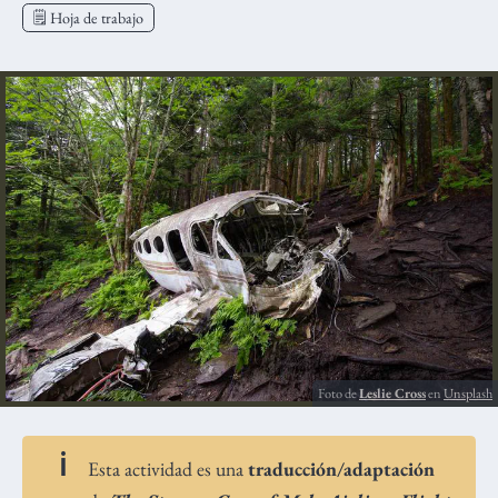
🗒️ Hoja de trabajo
Foto de
Leslie Cross
en
Unsplash
Esta actividad es una
traducción/adaptación