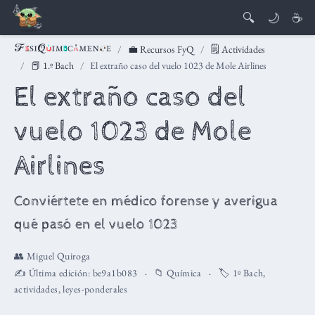
🔍
🌙
☕
💼 Recursos FyQ
🗒️ Actividades
📕 1.º Bach
El extraño caso del vuelo 1023 de Mole Airlines
El extraño caso del
vuelo 1023 de Mole
Airlines
Conviértete en médico forense y averigua
qué pasó en el vuelo 1023
👥
Miguel Quiroga
✍️ Última edición:
be9a1b083
📁
Química
🏷️
1º Bach
,
actividades
,
leyes-ponderales