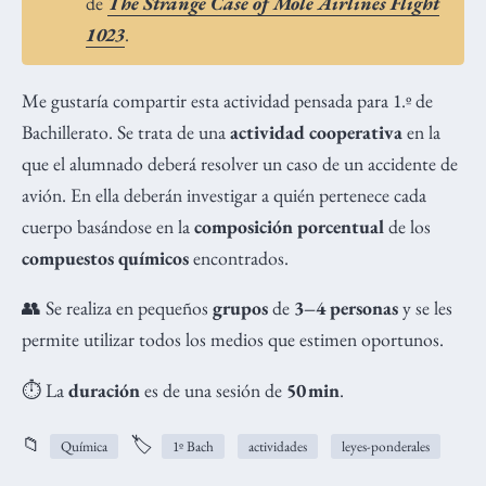
de
The Strange Case of Mole Airlines Flight
1023
.
Me gustaría compartir esta actividad pensada para 1.º de
Bachillerato. Se trata de una
actividad cooperativa
en la
que el alumnado deberá resolver un caso de un accidente de
avión. En ella deberán investigar a quién pertenece cada
cuerpo basándose en la
composición porcentual
de los
compuestos químicos
encontrados.
👥 Se realiza en pequeños
grupos
de
3–4 personas
y se les
permite utilizar todos los medios que estimen oportunos.
⏱️ La
duración
es de una sesión de
50
min
.
📁
🏷️
Química
1º Bach
actividades
leyes-ponderales