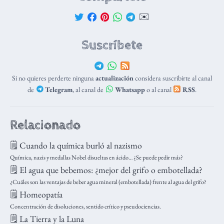
✉️
Suscríbete
Si no quieres perderte ninguna
actualización
considera suscribirte al canal
de
Telegram
, al canal de
Whatsapp
o al canal
RSS
.
Relacionado
🗒️ Cuando la química burló al nazismo
Química, nazis y medallas Nobel disueltas en ácido… ¿Se puede pedir más?
🗒️ El agua que bebemos: ¿mejor del grifo o embotellada?
¿Cuáles son las ventajas de beber agua mineral (embotellada) frente al agua del grifo?
🗒️ Homeopatía
Concentración de disoluciones, sentido crítico y pseudociencias.
🗒️ La Tierra y la Luna