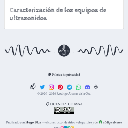
Caracterización de los equipos de
ultrasonidos
🕵️ Política de privacidad
📬
☕️
© 2020–2026 Rodrigo Alcaraz de la Osa
📋 LICENCIA: CC BY-SA
Publicado con
Hugo Blox
— el constructor de sitios web gratuito y
de
código abierto
para