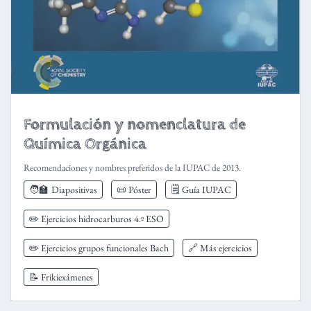
Formulación y nomenclatura de
Química Orgánica
Recomendaciones y nombres preferidos de la IUPAC de 2013.
🧑‍🏫
Diapositivas
📜 Póster
🗒️ Guía IUPAC
✏️ Ejercicios hidrocarburos 4.º ESO
✏️ Ejercicios grupos funcionales Bach
🔗 Más ejercicios
📝 Frikiexámenes