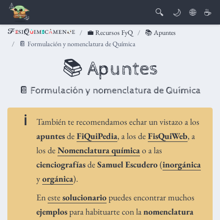
🔍
🌙
🌐
☕
💼 Recursos FyQ
📚 Apuntes
📔 Formulación y nomenclatura de Química
📚 Apuntes
📔 Formulación y nomenclatura de Química
También te recomendamos echar un vistazo a los
apuntes
de
FiQuiPedia
, a los de
FisQuiWeb
, a
los de
Nomenclatura química
o a las
cienciografías
de
Samuel Escudero
(
inorgánica
y
orgánica
).
En
este
solucionario
puedes encontrar muchos
ejemplos
para habituarte con la
nomenclatura