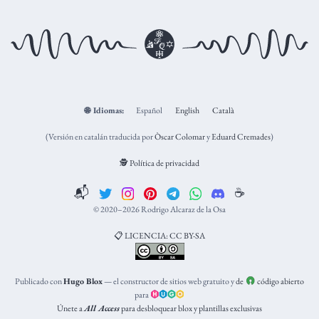
🌐
Idiomas:
Español
English
Català
(Versión en catalán traducida por
Òscar Colomar
y
Eduard Cremades
)
🕵️ Política de privacidad
📬
☕️
© 2020–2026 Rodrigo Alcaraz de la Osa
📋 LICENCIA: CC BY-SA
Publicado con
Hugo Blox
— el constructor de sitios web gratuito y
de
código abierto
para
Únete a
All Access
para desbloquear blox y plantillas exclusivas