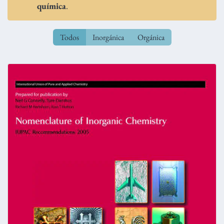
química
.
Todos
Inorgánica
Orgánica