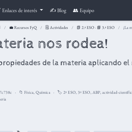
 Enlaces de interés
✍️ Blog
👥 Equipo
💼 Recursos FyQ
🗒️ Actividades
📗 2.º ESO
·
📘 3.º ESO
¡La m
ateria nos rodea!
 propiedades de la materia aplicando e
7c738c
📁
Física
,
Química
🏷️
2º ESO
,
3º ESO
,
ABP
,
actividad-científi
eria