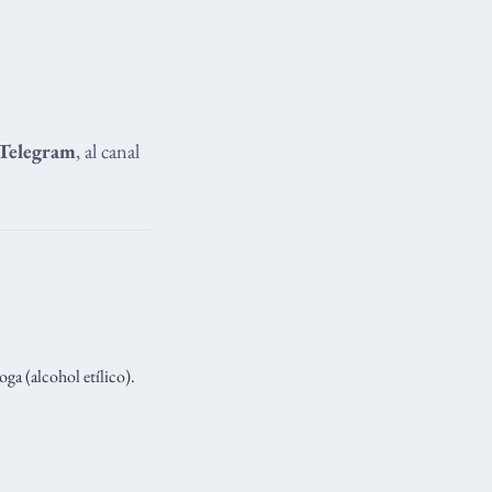
Telegram
, al canal
ga (alcohol etílico).