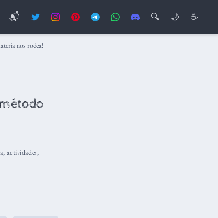
📬
🔍
🌙
☕
ateria nos rodea!
l método
ca
,
actividades
,