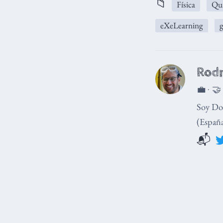
📁
Física
Qu
eXeLearning
g
Rodr
💼 · 🤝
Soy Doc
(España
📬