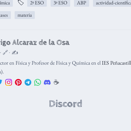
🏷️
ímica
2º ESO
3º ESO
ABP
actividad-científic
ases
materia
igo Alcaraz de la Osa
 · 🔗 · ✍️
tor en Física y Profesor de Física y Química en el
IES Peñacastil
).
☕️
Discord