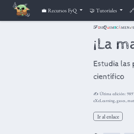
💼 Recursos FyQ
🤝 Tutoriales
🔗
¡La m
Estudia las
científico
✍️ Última edición:
989
eXeLearning
,
gases
,
mat
Ir al enlace