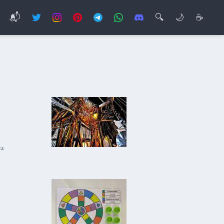
📬
🔍
🌙
☕
ca