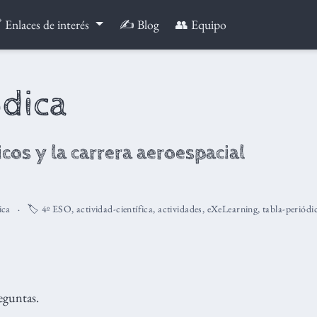
 Enlaces de interés
✍️ Blog
👥 Equipo
ódica
os y la carrera aeroespacial
ica
🏷️
4º ESO
,
actividad-científica
,
actividades
,
eXeLearning
,
tabla-periódi
eguntas.