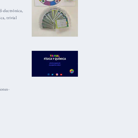
ad-electrónica
,
ica
,
trivial
iones-