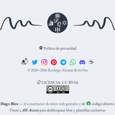
🕵️ Política de privacidad
📬
☕️
© 2020–2026 Rodrigo Alcaraz de la Osa
📋 LICENCIA: CC BY-SA
n
Hugo Blox
— el constructor de sitios web gratuito y
de
código abierto
Únete a
All Access
para desbloquear blox y plantillas exclusivas