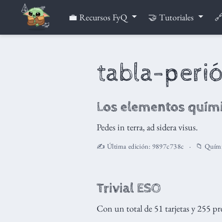
💼 Recursos FyQ
🤝 Tutoriales
🔗
tabla-peri
Los elementos químic
Pedes in terra, ad sidera visus.
✍️ Última edición:
9897c738c
📁
Quím
Trivial ESO
Con un total de 51 tarjetas y 255 pr