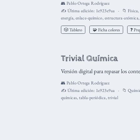
👥
Pablo Ortega Rodríguez
✍️ Última edición:
1e923e9aa
📁
Física
energía
,
enlace-químico
,
estructura-atómica
🎲 Tablero
🧩 Ficha colores
❓ Pre
Trivial Química
Versión digital para repasar los con
👥
Pablo Ortega Rodríguez
✍️ Última edición:
1e923e9aa
📁
Quími
químicas
,
tabla-periódica
,
trivial