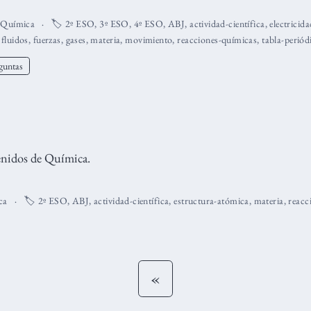
,
Química
🏷️
2º ESO
,
3º ESO
,
4º ESO
,
ABJ
,
actividad-científica
,
electricid
,
fluidos
,
fuerzas
,
gases
,
materia
,
movimiento
,
reacciones-químicas
,
tabla-periód
guntas
tenidos de Química.
ca
🏷️
2º ESO
,
ABJ
,
actividad-científica
,
estructura-atómica
,
materia
,
reacc
«