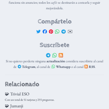
funciona sin anuncios; todos los
cafés
se destinarán a costearla y seguir
mejorándola.
Compártelo
✉️
Suscríbete
Si no quieres perderte ninguna
actualización
considera suscribirte al canal
de
Telegram
, al canal de
Whatsapp
o al canal
RSS
.
Relacionado
🧩 Trivial ESO
Con un total de 51 tarjetas y 255 preguntas.
🧩 Jumanji