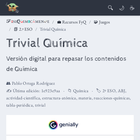
🔍
🌙
☕
💼 Recursos FyQ
🧩 Juegos
📗 2.º ESO
Trivial Química
Trivial Química
Versión digital para repasar los contenidos
de Química
👥
Pablo Ortega Rodríguez
✍️ Última edición:
1e923e9aa
📁
Química
🏷️
2º ESO
,
ABJ
,
actividad-científica
,
estructura-atómica
,
materia
,
reacciones-químicas
,
tabla-periódica
,
trivial