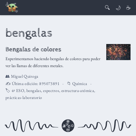
🔍
🌙
☕
bengalas
Bengalas de colores
Experimentamos haciendo bengalas de colores para poder
ver las llamas de diferentes metales.
👥
Miguel Quiroga
✍️ Última edición:
895073891
📁
Química
🏷️
4º ESO
,
bengalas
,
espectros
,
estructura-atómica
,
prácticas-laboratorio