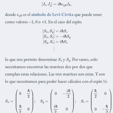
[
J
i
,
J
j
]
=
i
ℏ
ϵ
i
j
k
J
k
,
ϵ
k
i
j
donde
es el
símbolo de Levi-Civita
que puede tener
como valores –1, 0 o +1. En el caso del espín:
[
S
x
,
S
y
]
=
i
ℏ
S
z
[
S
x
,
S
z
]
=
−
i
ℏ
S
y
[
S
y
,
S
z
]
=
i
ℏ
S
x
⋮
S
x
S
y
lo que nos permite determinar
y
. Por tanto, solo
necesitamos encontrar las matrices dos por dos que
cumplan estas relaciones. Las tres matrices son estas. Y son
lo que necesitamos para poder hacer cálculos con el espín ½:
S
x
=
(
0
ℏ
2
ℏ
2
0
)
;
S
y
=
(
0
−
i
ℏ
2
i
ℏ
2
0
)
;
S
z
=
(
ℏ
2
0
0
−
ℏ
2
)