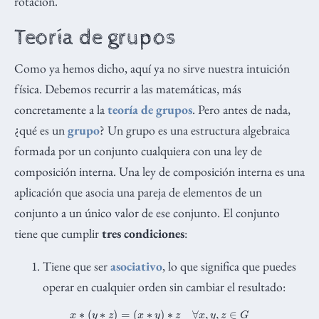
rotación.
Teoría de grupos
Como ya hemos dicho, aquí ya no sirve nuestra intuición
física. Debemos recurrir a las matemáticas, más
concretamente a la
teoría de grupos
. Pero antes de nada,
¿qué es un
grupo
? Un grupo es una estructura algebraica
formada por un conjunto cualquiera con una ley de
composición interna. Una ley de composición interna es una
aplicación que asocia una pareja de elementos de un
conjunto a un único valor de ese conjunto. El conjunto
tiene que cumplir
tres condiciones
:
Tiene que ser
asociativo
, lo que significa que puedes
operar en cualquier orden sin cambiar el resultado:
x
∗
(
y
∗
z
)
=
(
x
∗
y
)
∗
z
∀
x
,
y
,
z
∈
G