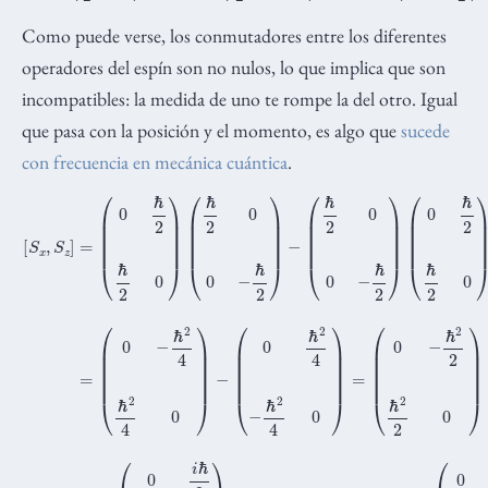
Como puede verse, los conmutadores entre los diferentes
operadores del espín son no nulos, lo que implica que son
incompatibles: la medida de uno te rompe la del otro. Igual
que pasa con la posición y el momento, es algo que
sucede
con frecuencia en mecánica cuántica
.
[
(
S
0
x
−
,
S
ℏ
z
2
]
=
2
ℏ
(
0
2
ℏ
2
(
2
0
0
ℏ
)
−
=
2
ℏ
i
0
ℏ
2
)
(
(
4
0
ℏ
ℏ
i
2
ℏ
(
2
0
0
4
2
−
0
0
−
−
i
)
ℏ
i
−
ℏ
ℏ
2
(
2
2
i
0
ℏ
0
)
ℏ
−
)
2
=
2
(
0
ℏ
4
−
)
−
2
i
ℏ
0
ℏ
S
0
2
y
−
4
;
puesto que
ℏ
0
)
2
=
)
(
0
ℏ
2
ℏ
2
S
0
y
)
=
=