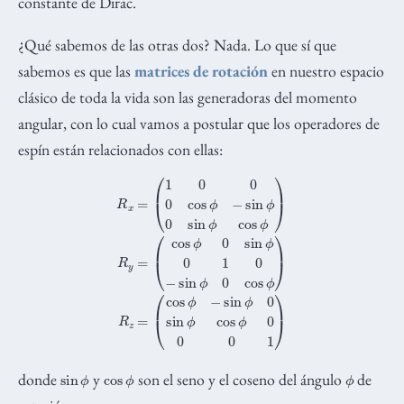
constante de Dirac.
¿Qué sabemos de las otras dos? Nada. Lo que sí que
sabemos es que las
matrices de rotación
en nuestro espacio
clásico de toda la vida son las generadoras del momento
angular, con lo cual vamos a postular que los operadores de
espín están relacionados con ellas:
(
cos
ϕ
0
sin
ϕ
0
R
1
x
0
=
−
(
sin
1
0
0
ϕ
0
0
cos
cos
ϕ
ϕ
−
)
R
sin
z
=
ϕ
(
0
cos
sin
ϕ
ϕ
−
cos
sin
ϕ
ϕ
)
0
R
sin
y
=
ϕ
cos
ϕ
0
0
0
1
)
sin
ϕ
cos
ϕ
ϕ
donde
y
son el seno y el coseno del ángulo
de