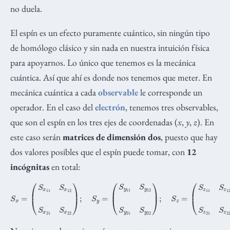
no duela.
El espín es un efecto puramente cuántico, sin ningún tipo
de homólogo clásico y sin nada en nuestra intuición física
para apoyarnos. Lo único que tenemos es la mecánica
cuántica. Así que ahí es donde nos tenemos que meter. En
mecánica cuántica a cada
observable
le corresponde un
operador. En el caso del
electrón
, tenemos tres observables,
que son el espín en los tres ejes de coordenadas (
x
,
y
,
z
). En
este caso serán
matrices de dimensión dos
, puesto que hay
dos valores posibles que el espín puede tomar, con
12
incógnitas
en total:
S
x
=
(
S
x
11
S
x
12
S
x
21
(
S
z
S
11
x
22
S
z
)
12
;
S
y
S
=
z
(
21
S
y
S
11
z
22
S
y
)
12
S
y
21
S
y
22
)
;
S
z
=