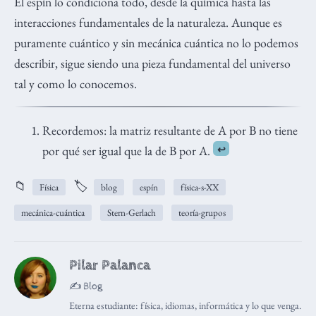
El espín lo condiciona todo, desde la química hasta las
interacciones fundamentales de la naturaleza. Aunque es
puramente cuántico y sin mecánica cuántica no lo podemos
describir, sigue siendo una pieza fundamental del universo
tal y como lo conocemos.
Recordemos: la matriz resultante de A por B no tiene
por qué ser igual que la de B por A.
↩︎
📁
🏷️
Física
blog
espín
física-s-XX
mecánica-cuántica
Stern-Gerlach
teoría-grupos
Pilar Palanca
✍️ Blog
Eterna estudiante: física, idiomas, informática y lo que venga.