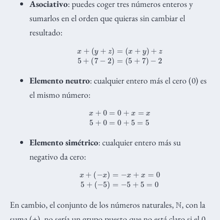
Asociativo
: puedes coger tres números enteros y
sumarlos en el orden que quieras sin cambiar el
resultado:
x
+
(
y
+
z
)
=
(
x
+
y
)
+
z
5
+
(
7
−
2
)
=
(
5
+
7
)
−
2
Elemento neutro
: cualquier entero más el cero (0) es
el mismo número:
x
+
0
=
0
+
x
=
x
5
+
0
=
0
+
5
=
5
Elemento simétrico
: cualquier entero más su
negativo da cero:
x
+
(
−
x
)
=
−
x
+
x
=
0
5
+
(
−
5
)
=
−
5
+
5
=
0
N
En cambio, el conjunto de los números naturales,
, con la
suma (+), no sería un grupo puesto que no está claro si el 0