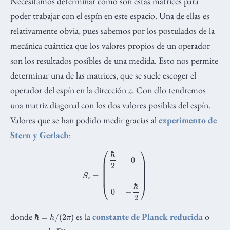
Necesitamos determinar cómo son estas matrices para
poder trabajar con el espín en este espacio. Una de ellas es
relativamente obvia, pues sabemos por los postulados de la
mecánica cuántica que los valores propios de un operador
son los resultados posibles de una medida. Esto nos permite
determinar una de las matrices, que se suele escoger el
operador del espín en la dirección
z
. Con ello tendremos
una matriz diagonal con los dos valores posibles del espín.
Valores que se han podido medir gracias al
experimento de
Stern y Gerlach
:
S
z
=
(
ℏ
2
0
0
−
ℏ
2
)
ℏ
=
h
/
(
2
π
)
donde
es la
constante de Planck reducida
o