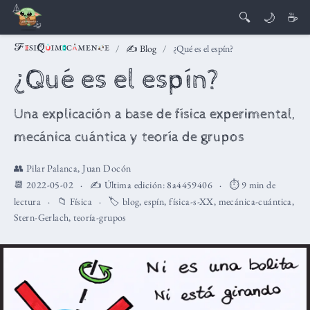
🔍
🌙
☕
✍️ Blog
¿Qué es el espín?
¿Qué es el espín?
Una explicación a base de física experimental,
mecánica cuántica y teoría de grupos
👥
Pilar Palanca
,
Juan Docón
📆 2022-05-02
✍️ Última edición:
8a4459406
⏱️ 9 min de
lectura
📁
Física
🏷️
blog
,
espín
,
física-s-XX
,
mecánica-cuántica
,
Stern-Gerlach
,
teoría-grupos