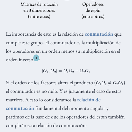
La importancia de esto es la relación de
conmutación
que
cumple este grupo. El conmutador es la multiplicación de
los operadores en un orden menos su multiplicación en el
1
orden inverso
:
[
O
1
,
O
2
]
=
O
1
O
2
−
O
2
O
1
O
1
O
2
≠
O
2
O
1
Si el orden de los factores altera el producto (
)
el conmutador es no nulo. Y es justamente el caso de estas
matrices. A esto lo consideramos la
relación de
conmutación
fundamental del momento angular y
partimos de la base de que los operadores del espín también
cumplirán esta relación de conmutación: