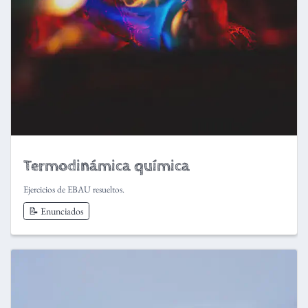
Termodinámica química
Ejercicios de EBAU resueltos.
📝 Enunciados