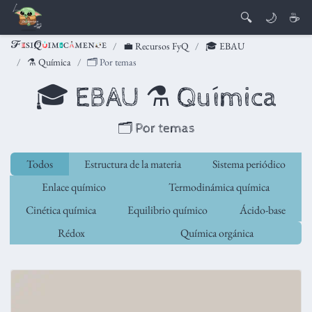
🔍
🌙
☕
💼 Recursos FyQ
🎓 EBAU
⚗️ Química
🗂️ Por temas
🎓 EBAU ⚗️ Química
🗂️ Por temas
Todos
Estructura de la materia
Sistema periódico
Enlace químico
Termodinámica química
Cinética química
Equilibrio químico
Ácido-base
Rédox
Química orgánica