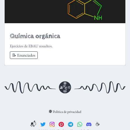
Química orgánica
Ejercicios de EBAU resueltos.
📝 Enunciados
🕵️ Política de privacidad
📬
☕️