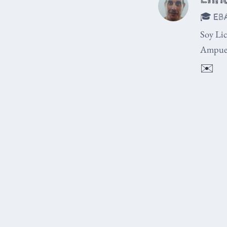
🎓 EBA
Soy Lic
Ampuer
✉️