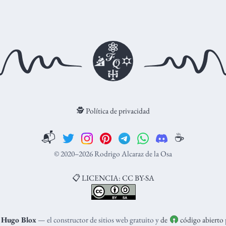
🕵️ Política de privacidad
📬
☕️
© 2020–2026 Rodrigo Alcaraz de la Osa
📋 LICENCIA: CC BY-SA
n
Hugo Blox
— el constructor de sitios web gratuito y
de
código abierto