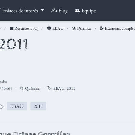
 Enlaces de interés
✍️ Blog
👥 Equipo
💼 Recursos FyQ
🎓 EBAU
⚗️ Química
📝 Exámenes complet
 2011
ález
790466
📁
Química
🏷️
EBAU
,
2011
️
EBAU
2011
que Ortega González