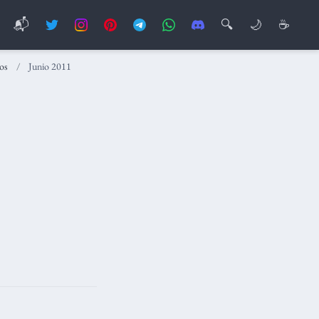
📬
🔍
🌙
☕
os
Junio 2011