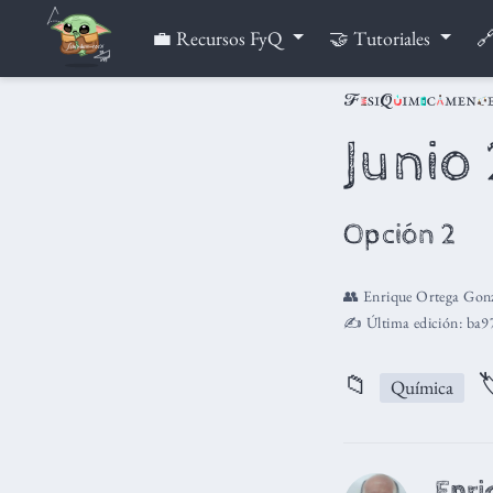
💼 Recursos FyQ
🤝 Tutoriales
🔗
Junio
Opción 2
👥
Enrique Ortega Gonz
✍️ Última edición:
ba9
📁

Química
Enri