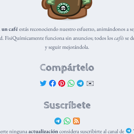
 un café
estás reconociendo nuestro esfuerzo, animándonos a s
dad. FisiQuímicamente funciona sin anuncios; todos los
cafés
se de
y seguir mejorándola.
Compártelo
✉️
Suscríbete
derte ninguna
actualización
considera suscribirte al canal de