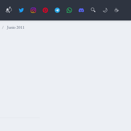
📬
🔍
🌙
☕
Junio 2011