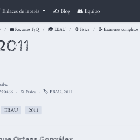
 Enlaces de interés
✍️ Blog
👥 Equipo
💼 Recursos FyQ
🎓 EBAU
🧲 Física
📝 Exámenes completos
 2011
ález
790466
📁
Física
🏷️
EBAU
,
2011
️
EBAU
2011
que Ortega González