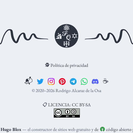
🕵️ Política de privacidad
📬
☕️
© 2020–2026 Rodrigo Alcaraz de la Osa
📋 LICENCIA: CC BY-SA
n
Hugo Blox
— el constructor de sitios web gratuito y
de
código abierto