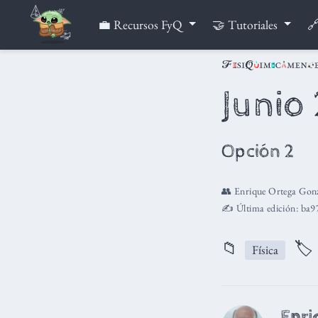
💼 Recursos FyQ
🤝 Tutoriales
🔗
Junio
Opción 2
👥
Enrique Ortega Gonz
✍️ Última edición:
ba9
📁
🏷
Física
Enri