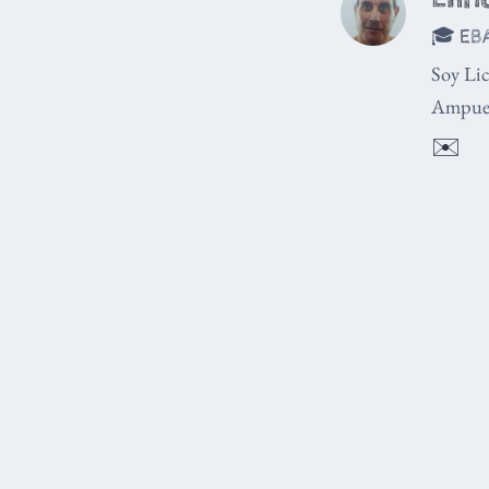
🎓 EBA
Soy Lic
Ampuer
✉️