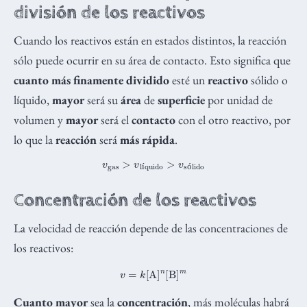
división de los reactivos
Cuando los reactivos están en estados distintos, la reacción
sólo puede ocurrir en su área de contacto. Esto significa que
cuanto más finamente dividido
esté un
reactivo
sólido o
líquido,
mayor
será su
área
de
superficie
por unidad de
volumen y
mayor
será el
contacto
con el otro reactivo, por
lo que la
reacción
será
más rápida
.
v
gas
>
v
líquido
>
v
sólido
í
ó
Concentración de los reactivos
La velocidad de reacción depende de las concentraciones de
los reactivos:
v
=
k
[
A
]
n
[
B
]
m
Cuanto mayor
sea la
concentración
, más moléculas habrá