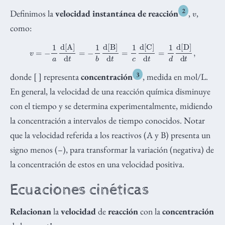
v
2
Definimos la
velocidad instantánea de reacción
,
,
como:
v
=
−
1
a
d
[
A
]
d
t
=
−
1
b
d
[
B
]
d
t
=
1
c
d
[
C
]
d
t
=
1
d
d
[
D
]
d
t
,
3
donde [ ] representa
concentración
, medida en mol/L.
En general, la velocidad de una reacción química disminuye
con el tiempo y se determina experimentalmente, midiendo
la concentración a intervalos de tiempo conocidos. Notar
que la velocidad referida a los reactivos (A y B) presenta un
signo menos (–), para transformar la variación (negativa) de
la concentración de estos en una velocidad positiva.
Ecuaciones cinéticas
Relacionan
la
velocidad
de
reacción
con la
concentración