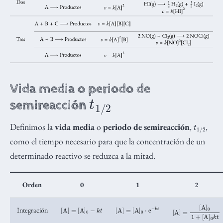
Vida media o periodo de
t
2
1
/
semireacción
t
2
1
/
Definimos la
vida media
o
periodo de semireacción
,
,
como el tiempo necesario para que la concentración de un
determinado reactivo se reduzca a la mitad.
Orden
0
1
2
[
A
]
=
[
A
]
0
−
k
t
[
A
]
=
[
A
]
0
⋅
e
−
k
t
[
A
]
=
[
A
]
0
1
+
[
A
]
0
k
t
Integración