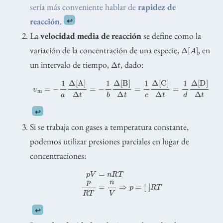
sería más conveniente hablar de
rapidez de
reacción
.
↩︎
La
velocidad media de reacción
se define como la
Δ
[
A
]
variación de la concentración de una especie,
, en
Δ
t
un intervalo de tiempo,
, dado:
v
m
=
−
1
a
Δ
[
A
]
Δ
t
=
−
1
b
Δ
[
B
]
Δ
t
=
1
c
Δ
[
C
]
Δ
t
=
1
d
Δ
[
D
]
Δ
t
↩︎
Si se trabaja con gases a temperatura constante,
podemos utilizar presiones parciales en lugar de
concentraciones:
p
V
=
n
R
T
p
R
T
=
n
V
⇒
p
=
[
]
R
T
↩︎