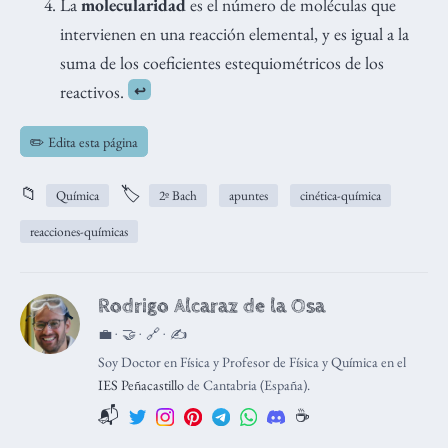
La
molecularidad
es el número de moléculas que
intervienen en una reacción elemental, y es igual a la
suma de los coeficientes estequiométricos de los
reactivos.
↩︎
✏️ Edita esta página
📁
🏷️
Química
2º Bach
apuntes
cinética-química
reacciones-químicas
Rodrigo Alcaraz de la Osa
💼 · 🤝 · 🔗 · ✍️
Soy Doctor en Física y Profesor de Física y Química en el
IES Peñacastillo
de Cantabria (España).
📬
☕️