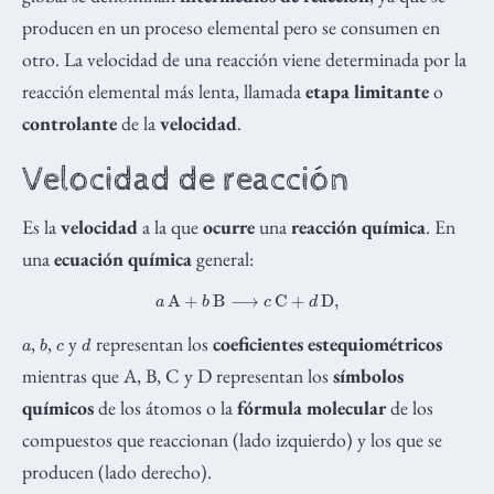
producen en un proceso elemental pero se consumen en
otro. La velocidad de una reacción viene determinada por la
reacción elemental más lenta, llamada
etapa limitante
o
controlante
de la
velocidad
.
Velocidad de reacción
Es la
velocidad
a la que
ocurre
una
reacción química
. En
una
ecuación química
general:
a
A
+
b
B
⟶
c
C
+
d
D
,
a
b
c
d
,
,
y
representan los
coeficientes estequiométricos
mientras que A, B, C y D representan los
símbolos
químicos
de los átomos o la
fórmula molecular
de los
compuestos que reaccionan (lado izquierdo) y los que se
producen (lado derecho).