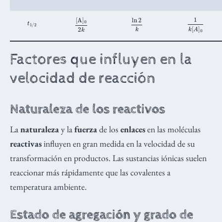
t
1
/
2
1
k
[
A
]
0
ln
2
k
[
A
]
0
2
k
Factores que influyen en la
velocidad de reacción
Naturaleza de los reactivos
La
naturaleza
y la
fuerza
de los
enlaces
en las moléculas
reactivas
influyen en gran medida en la velocidad de su
transformación en productos. Las sustancias iónicas suelen
reaccionar más rápidamente que las covalentes a
temperatura ambiente.
Estado de agregación y grado de