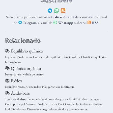
Suscríbete
Si no quieres perderte ninguna
actualización
considera suscribirte al canal
de
Telegram
, al canal de
Whatsapp
o al canal
RSS
.
Relacionado
📚 Equilibrio químico
Ley de acción de masas. Constante de equilibrio. Principio de Le Chatelier. Equilibrios
heterogéneos.
📚 Química orgánica
Isomería, reactividad y polímeros.
📚 Rédox
Equilibrio rédox. Ajuste rédox. Pilas galvánicas. Electrolisis.
📚 Ácido-base
Teorías ácido-base. Fuerza relativa de los ácidos y bases. Equilibrio iónico del agua.
Concepto de pH. Volumetrías de neutralización ácido-base. Indicadores ácido-base.
Hidrólisis de sales. Disoluciones reguladoras. Ácidos y bases relevantes.