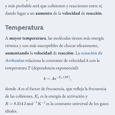
y más probable será que colisionen y reaccionen entre sí,
dando lugar a un
aumento
de la
velocidad
de
reacción
.
Temperatura
A
mayor temperatura
, las moléculas tienen más energía
térmica y son más susceptibles de chocar eficazmente,
aumentando
la
velocidad
de
reacción
. La
ecuación de
k
Arrhenius
relaciona la constante de velocidad
con la
T
temperatura
(dependencia exponencial):
k
=
A
e
−
E
a
/
(
R
T
)
,
A
donde
es el factor de frecuencia, que refleja la frecuencia
E
a
de las colisiones,
es la energía de activación y
R
=
8.314
J
mol
−
1
K
−
1
es la constante universal de los gases
ideales.