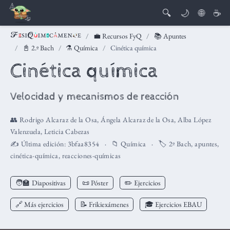
🔍
🌙
🌐
☕
💼 Recursos FyQ
📚 Apuntes
📓 2.º Bach
⚗️ Química
Cinética química
Cinética química
Velocidad y mecanismos de reacción
👥
Rodrigo Alcaraz de la Osa
,
Ángela Alcaraz de la Osa
,
Alba López
Valenzuela
,
Leticia Cabezas
✍️ Última edición:
3bfaa8354
📁
Química
🏷️
2º Bach
,
apuntes
,
cinética-química
,
reacciones-químicas
🧑‍🏫
Diapositivas
📜 Póster
✏️ Ejercicios
🔗 Más ejercicios
📝 Frikiexámenes
🎓 Ejercicios EBAU