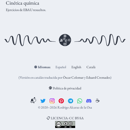
Cinética química
Ejercicios de EBAU resueltos.
🌐
Idiomas:
Español
English
Català
(Versión en catalán traducida por
Òscar Colomar
y
Eduard Cremades
)
🕵️ Política de privacidad
📬
☕️
© 2020–2026 Rodrigo Alcaraz de la Osa
📋 LICENCIA: CC BY-SA