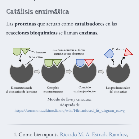
Catálisis enzimática
Las
proteínas
que actúan como
catalizadores
en las
reacciones bioquímicas
se llaman
enzimas
.
Modelo de llave y cerradura.
Adaptada de
https://commons.wikimedia.org/wiki/File:Induced_fit_diagram_es.svg
Como bien apunta
Ricardo M. A. Estrada Ramírez
,