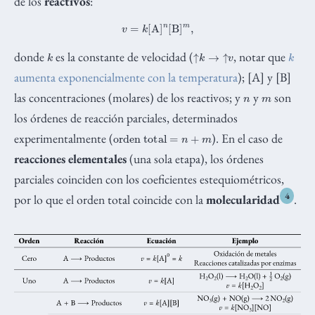
de los
reactivos
:
v
=
k
[
A
]
n
[
B
]
m
,
k
↑
k
→
↑
v
k
donde
es la constante de velocidad (
, notar que
aumenta exponencialmente con la temperatura
); [A] y [B]
n
m
las concentraciones (molares) de los reactivos; y
y
son
los órdenes de reacción parciales, determinados
orden total
=
n
+
m
experimentalmente (
). En el caso de
reacciones elementales
(una sola etapa), los órdenes
parciales coinciden con los coeficientes estequiométricos,
4
por lo que el orden total coincide con la
molecularidad
.